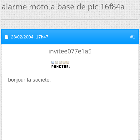
alarme moto a base de pic 16f84a
23/02/2004,
17h47
#1
invitee077e1a5
bonjour la societe,