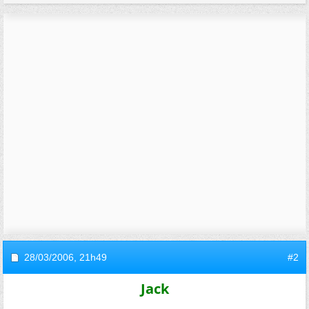
28/03/2006,
21h49
#2
Jack