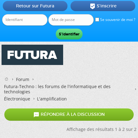
Retour sur Futura
S'inscrire

Se souvenir de moi ?
Forum
Futura-Techno : les forums de l'informatique et des
technologies
Électronique
L'amplification

RÉPONDRE À LA DISCUSSION
Affichage des résultats 1 à 2 sur 2