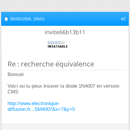
06/06/2006,
20h01
#2
invite66b13b11
Re : recherche équivalence
Bonsoir
Voici ou tu peux trouver la diode 1N4007 en version
CMS
http://www.electronique-
diffusion.fr...SM4007&x=7&y=5