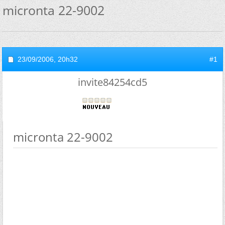
micronta 22-9002
23/09/2006,
20h32
#1
invite84254cd5
micronta 22-9002