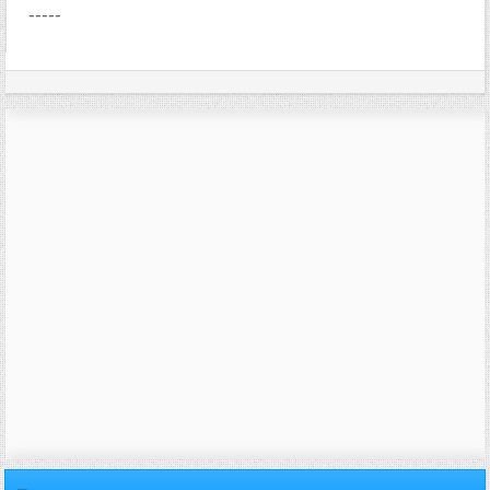
-----