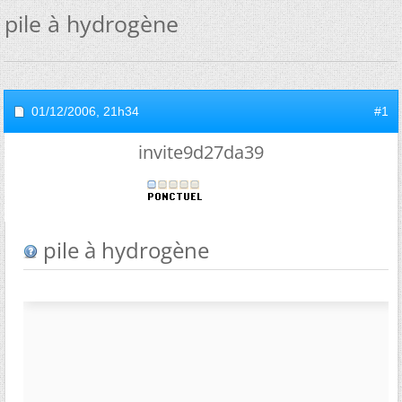
pile à hydrogène
01/12/2006,
21h34
#1
invite9d27da39
pile à hydrogène