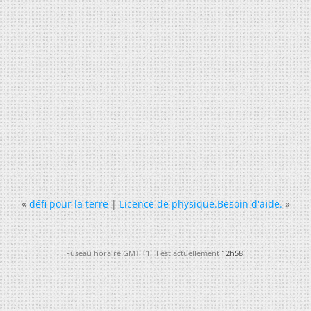
«
défi pour la terre
|
Licence de physique.Besoin d'aide.
»
Fuseau horaire GMT +1. Il est actuellement
12h58
.