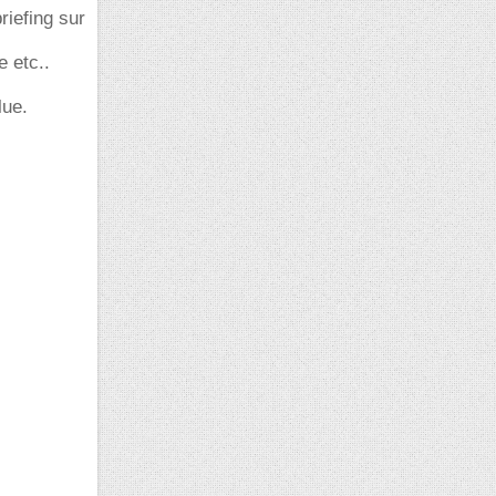
riefing sur
 etc..
lue.