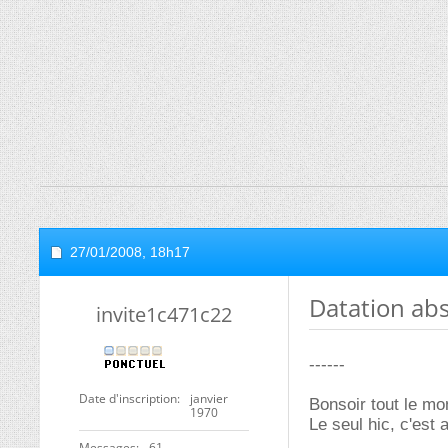
27/01/2008,
18h17
Datation ab
invite1c471c22
------
Date d'inscription
janvier
Bonsoir tout le mon
1970
Le seul hic, c'est 
Messages
61