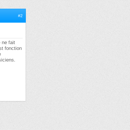
#2
 ne fait
st fonction
e
siciens.