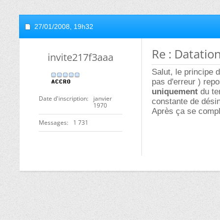
27/01/2008,
19h32
Re : Datatio
invite217f3aaa
Salut, le principe 
pas d'erreur ) repo
uniquement
du tem
Date d'inscription
janvier
constante de désin
1970
Après ça se compli
Messages
1 731