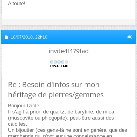
A toute!
18/07/2010,
22h10
#6
invite4f479fad
Re : Besoin d'infos sur mon
héritage de pierres/gemmes
Bonjour Iziole,
Il s'agit à priori de quartz, de barytine, de mica
(muscovite ou phlogopite), peut-être aussi des
calcites.
Un bijoutier (ces gens-là ne sont en général que des
marchands qui n'ont aucune connaissance en