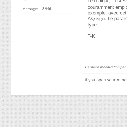
Le realgar, c'est 
couramment employ
Messages
8 946
exemple, avec cett
As
S
). Le parar
8
12
type.
T-K
Dernière modification par
If you open your mind 