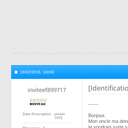
18/02/2016,
16h50
[Identificat
inviteef899717
------
Date d'inscription
janvier
Bonjour,
1970
Mon oncle ma donné
je voudrais juste 
Messages
4