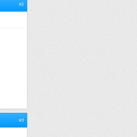
#2
#3