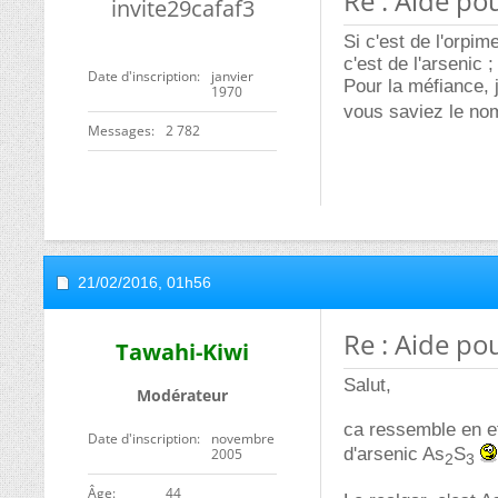
Re : Aide po
invite29cafaf3
Si c'est de l'orpim
c'est de l'arsenic 
Date d'inscription
janvier
Pour la méfiance, j
1970
vous saviez le no
Messages
2 782
21/02/2016,
01h56
Re : Aide po
Tawahi-Kiwi
Salut,
Modérateur
ca ressemble en ef
Date d'inscription
novembre
d'arsenic As
S
2005
2
3
ge
44