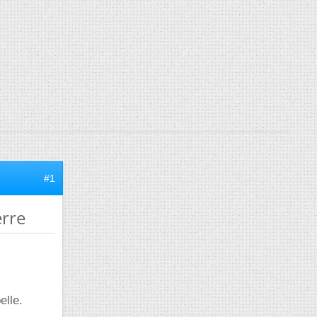
#1
erre
elle.