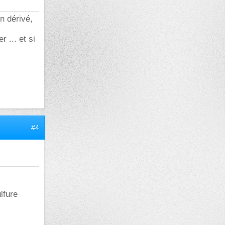
un dérivé,
 ... et si
#4
lfure