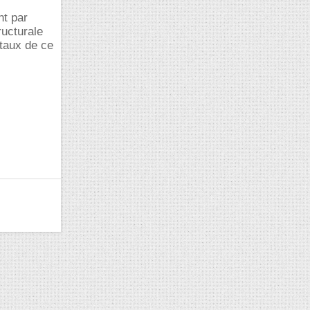
nt par
ructurale
staux de ce