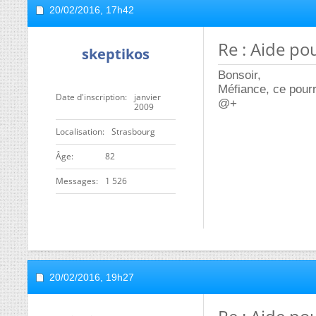
20/02/2016,
17h42
Re : Aide po
skeptikos
Bonsoir,
Méfiance, ce pourra
Date d'inscription
janvier
@+
2009
Localisation
Strasbourg
ge
82
Messages
1 526
20/02/2016,
19h27