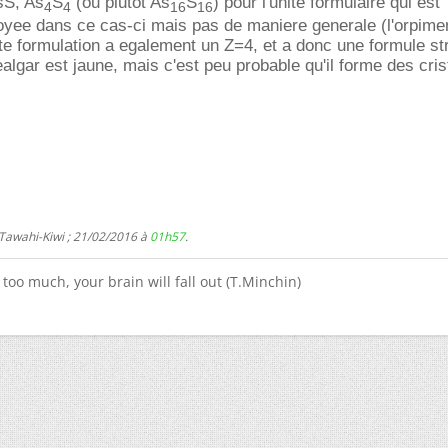
AsS, As
S
(ou plutot As
S
) pour l'unite formulaire qui est
4
4
16
16
ee dans ce cas-ci mais pas de maniere generale (l'orpime
e formulation a egalement un Z=4, et a donc une formule st
ealgar est jaune, mais c'est peu probable qu'il forme des cri
 Tawahi-Kiwi ; 21/02/2016 à
01h57
.
too much, your brain will fall out (T.Minchin)