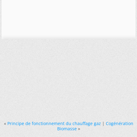
«
Principe de fonctionnement du chauffage gaz
|
Cogénération
Biomasse
»