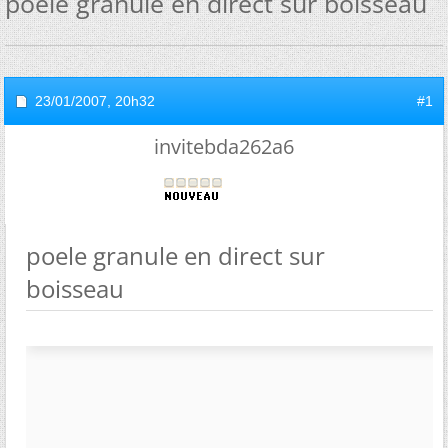
poele granule en direct sur boisseau
23/01/2007,
20h32
#1
invitebda262a6
poele granule en direct sur
boisseau