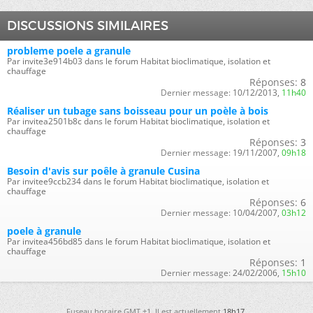
DISCUSSIONS SIMILAIRES
probleme poele a granule
Par invite3e914b03 dans le forum Habitat bioclimatique, isolation et
chauffage
Réponses:
8
Dernier message:
10/12/2013,
11h40
Réaliser un tubage sans boisseau pour un poèle à bois
Par invitea2501b8c dans le forum Habitat bioclimatique, isolation et
chauffage
Réponses:
3
Dernier message:
19/11/2007,
09h18
Besoin d'avis sur poêle à granule Cusina
Par invitee9ccb234 dans le forum Habitat bioclimatique, isolation et
chauffage
Réponses:
6
Dernier message:
10/04/2007,
03h12
poele à granule
Par invitea456bd85 dans le forum Habitat bioclimatique, isolation et
chauffage
Réponses:
1
Dernier message:
24/02/2006,
15h10
Fuseau horaire GMT +1. Il est actuellement
18h17
.