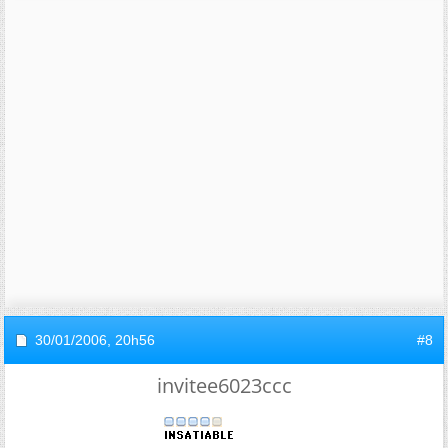
30/01/2006,
20h56
#8
invitee6023ccc