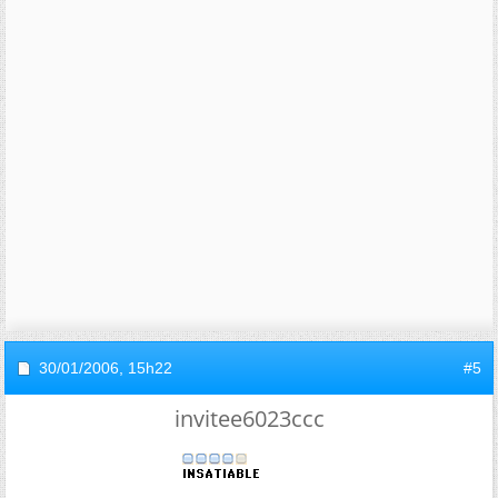
30/01/2006,
15h22
#5
invitee6023ccc