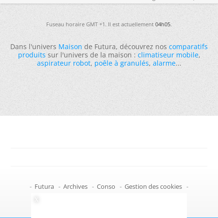
Fuseau horaire GMT +1. Il est actuellement
04h05
.
Dans l'univers
Maison
de Futura, découvrez nos
comparatifs
produits
sur l'univers de la maison :
climatiseur mobile
,
aspirateur robot
,
poêle à granulés
,
alarme
...
-
Futura
-
Archives
-
Conso
-
Gestion des cookies
-
Politique de confidentialité
-
Haut de page