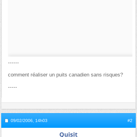
------
comment réaliser un puits canadien sans risques?
-----
09/02/2006,
14h03
#2
Quisit