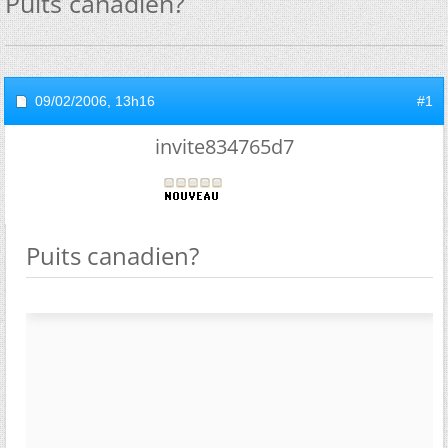
Puits canadien?
09/02/2006,
13h16
#1
invite834765d7
Puits canadien?