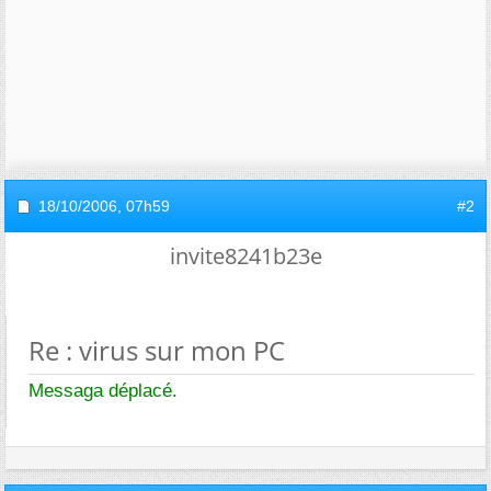
18/10/2006,
07h59
#2
invite8241b23e
Re : virus sur mon PC
Messaga déplacé.