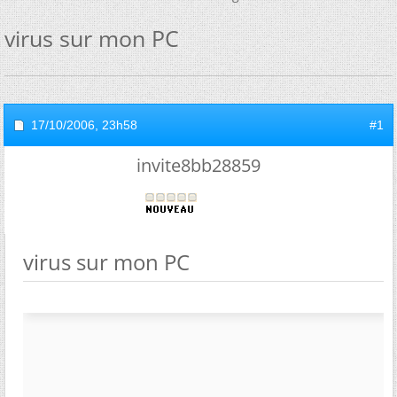
virus sur mon PC
17/10/2006,
23h58
#1
invite8bb28859
virus sur mon PC