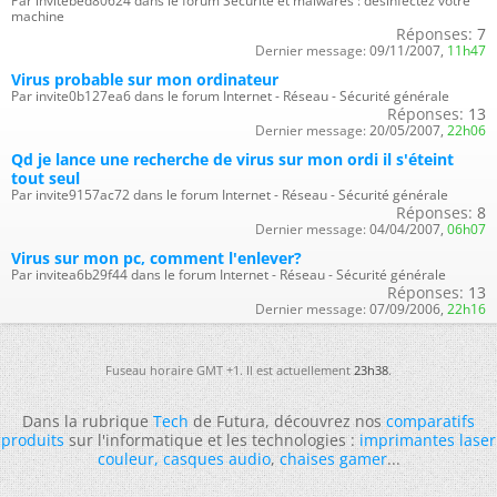
Par invitebed80624 dans le forum Sécurité et malwares : désinfectez votre
machine
Réponses:
7
Dernier message:
09/11/2007,
11h47
Virus probable sur mon ordinateur
Par invite0b127ea6 dans le forum Internet - Réseau - Sécurité générale
Réponses:
13
Dernier message:
20/05/2007,
22h06
Qd je lance une recherche de virus sur mon ordi il s'éteint
tout seul
Par invite9157ac72 dans le forum Internet - Réseau - Sécurité générale
Réponses:
8
Dernier message:
04/04/2007,
06h07
Virus sur mon pc, comment l'enlever?
Par invitea6b29f44 dans le forum Internet - Réseau - Sécurité générale
Réponses:
13
Dernier message:
07/09/2006,
22h16
Fuseau horaire GMT +1. Il est actuellement
23h38
.
Dans la rubrique
Tech
de Futura, découvrez nos
comparatifs
produits
sur l'informatique et les technologies :
imprimantes laser
couleur
,
casques audio
,
chaises gamer
...