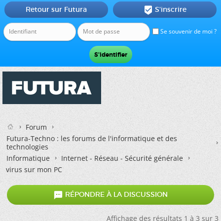
Retour sur Futura
S'inscrire

Se souvenir de moi ?
Forum
Futura-Techno : les forums de l'informatique et des
technologies
Informatique
Internet - Réseau - Sécurité générale
virus sur mon PC

RÉPONDRE À LA DISCUSSION
Affichage des résultats 1 à 3 sur 3