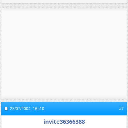
28/07/2004,
16h10
#7
invite36366388