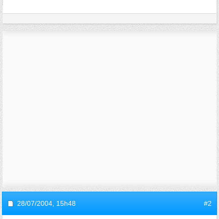
28/07/2004,
15h48
#2