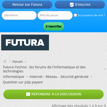
Retour sur Futura
S'inscrire

Se souvenir de moi ?
Forum
Futura-Techno : les forums de l'informatique et des
technologies
Informatique
Internet - Réseau - Sécurité générale
Question sur p2p payant

RÉPONDRE À LA DISCUSSION
Affichage des résultats 1 à 9 sur 9