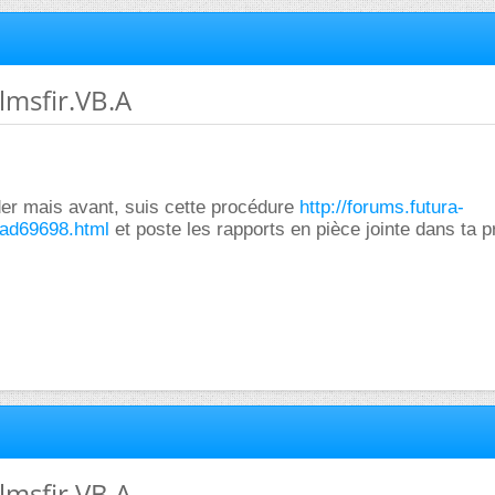
lmsfir.VB.A
der mais avant, suis cette procédure
http://forums.futura-
ead69698.html
et poste les rapports en pièce jointe dans ta 
lmsfir.VB.A