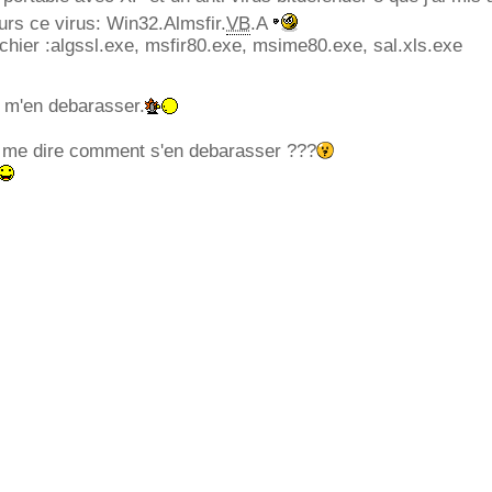
ours ce virus: Win32.Almsfir.
VB
.A
ichier :algssl.exe, msfir80.exe, msime80.exe, sal.xls.exe
 a m'en debarasser.
t me dire comment s'en debarasser ???