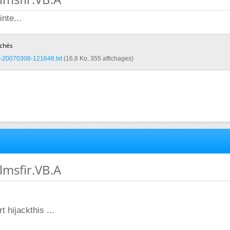
inte...
achés
-20070308-121648.txt‎
(16,8 Ko, 355 affichages)
lmsfir.VB.A
t hijackthis ...