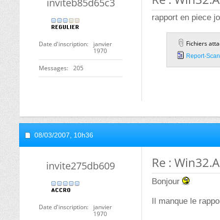
inviteb85d65c3
rapport en piece jo
Fichiers att
Date d'inscription
janvier
1970
Report-Scan
Messages
205
08/03/2007,
10h36
Re : Win32.A
invite275db609
Bonjour
Il manque le rappor
Date d'inscription
janvier
1970