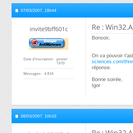
07/03/2007,
18h44
Re : Win32.A
invite9bff601c
Bonsoir,
On va pouvoir t'ai
Date d'inscription
janvier
sciences.com/thr
1970
réponse.
Messages
4 834
Bonne soirée,
Igor
08/03/2007,
10h33
Re : Win32.A