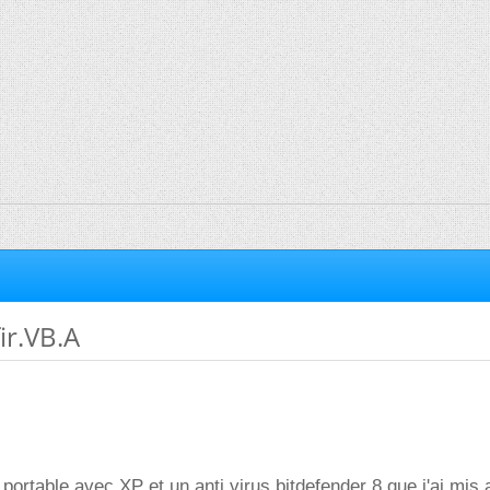
ir.VB.A
portable avec XP et un anti virus bitdefender 8 que j'ai mis 