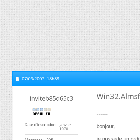
07/03/2007,
18h39
Win32.Almsf
inviteb85d65c3
------
Date d'inscription
janvier
bonjour,
1970
je possede un ordi 
Messages
205