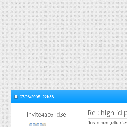
07/08/2005,
22h36
Re : high id
invite4ac61d3e
Justement,elle n'e