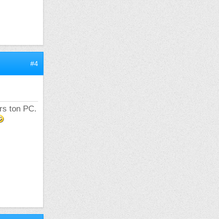
#4
ers ton PC.