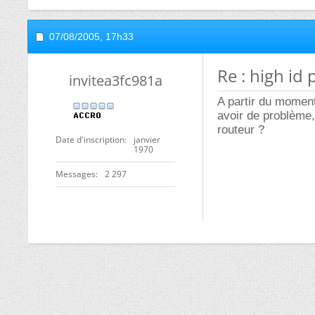
07/08/2005,
17h33
Re : high id
invitea3fc981a
A partir du moment
avoir de problème,
routeur ?
Date d'inscription
janvier
1970
Messages
2 297