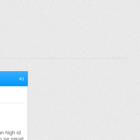
#1
n high id
m se serait