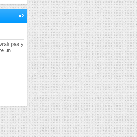
#2
vrait pas y
re un