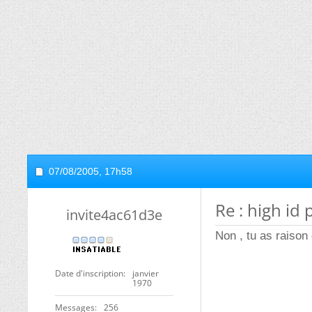
07/08/2005,
17h58
Re : high id
invite4ac61d3e
Non , tu as raison 
Date d'inscription
janvier
1970
Messages
256