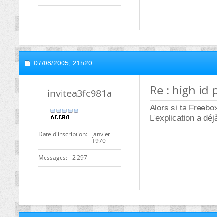
07/08/2005,
21h20
Re : high id
invitea3fc981a
Alors si ta Freebo
L'explication a dé
Date d'inscription
janvier
1970
Messages
2 297