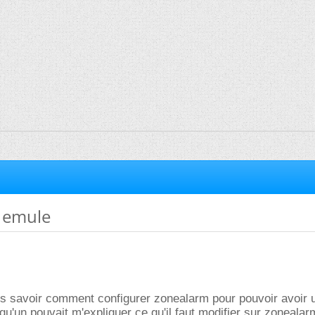
r emule
ais savoir comment configurer zonealarm pour pouvoir avoir u
qu'un pouvait m'expliquer ce qu'il faut modifier sur zonealar