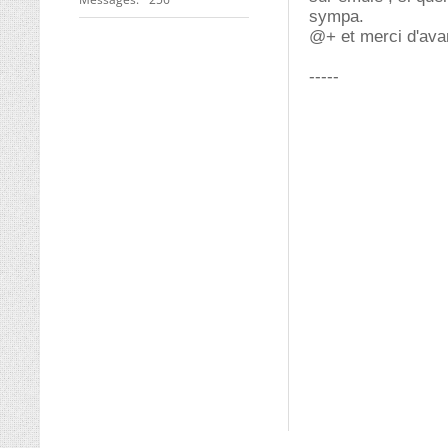
sympa.
@+ et merci d'ava
-----