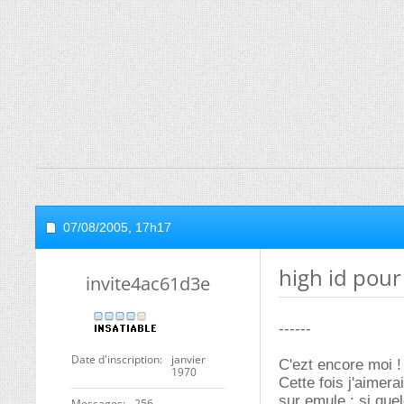
07/08/2005,
17h17
high id pou
invite4ac61d3e
------
Date d'inscription
janvier
C'ezt encore moi !
1970
Cette fois j'aimer
sur emule ; si quel
Messages
256