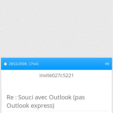
28/11/2008,
17h41
#9
invite027c5221
Re : Souci avec Outlook (pas
Outlook express)