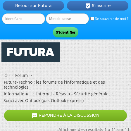
Retour sur Futura
S'inscrire

Se souvenir de moi ?
Forum
Futura-Techno : les forums de l'informatique et des
technologies
Informatique
Internet - Réseau - Sécurité générale
Souci avec Outlook (pas Outlook express)

RÉPONDRE À LA DISCUSSION
Affichage des résultats 1 à 11 sur 11