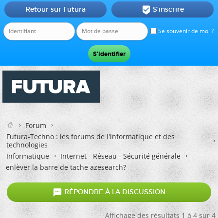
Retour sur Futura
S'inscrire

Se souvenir de moi ?
Forum
Futura-Techno : les forums de l'informatique et des
technologies
Informatique
Internet - Réseau - Sécurité générale
enlèver la barre de tache azesearch?

RÉPONDRE À LA DISCUSSION
Affichage des résultats 1 à 4 sur 4