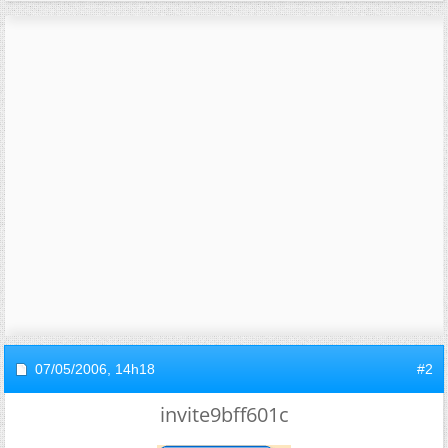
07/05/2006,
14h18
#2
invite9bff601c