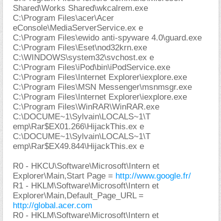
Shared\Works Shared\wkcalrem.exe
C:\Program Files\acer\Acer
eConsole\MediaServerService.ex e
C:\Program Files\ewido anti-spyware 4.0\guard.exe
C:\Program Files\Eset\nod32krn.exe
C:\WINDOWS\system32\svchost.ex e
C:\Program Files\iPod\bin\iPodService.exe
C:\Program Files\Internet Explorer\iexplore.exe
C:\Program Files\MSN Messenger\msnmsgr.exe
C:\Program Files\Internet Explorer\iexplore.exe
C:\Program Files\WinRAR\WinRAR.exe
C:\DOCUME~1\Sylvain\LOCALS~1\T
emp\Rar$EX01.266\HijackThis.ex e
C:\DOCUME~1\Sylvain\LOCALS~1\T
emp\Rar$EX49.844\HijackThis.ex e
R0 - HKCU\Software\Microsoft\Intern et
Explorer\Main,Start Page =
http://www.google.fr/
R1 - HKLM\Software\Microsoft\Intern et
Explorer\Main,Default_Page_URL =
http://global.acer.com
R0 - HKLM\Software\Microsoft\Intern et