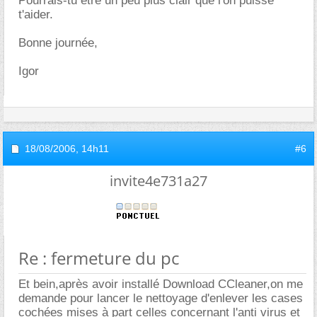
Pourrais-tu être un peu plus clair que l'on puisse
t'aider.
Bonne journée,
Igor
18/08/2006,
14h11
#6
invite4e731a27
Re : fermeture du pc
Et bein,après avoir installé Download CCleaner,on me
demande pour lancer le nettoyage d'enlever les cases
cochées mises à part celles concernant l'anti virus et