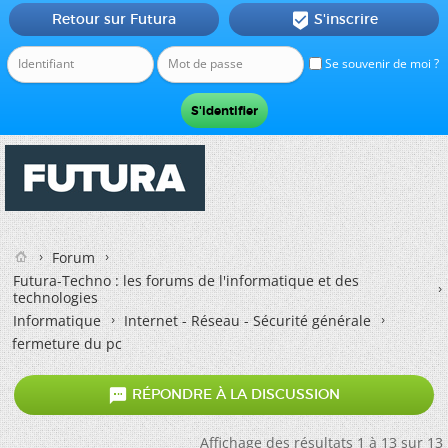
Retour sur Futura
S'inscrire

Se souvenir de moi ?
Forum
Futura-Techno : les forums de l'informatique et des
technologies
Informatique
Internet - Réseau - Sécurité générale
fermeture du pc

RÉPONDRE À LA DISCUSSION
Affichage des résultats 1 à 13 sur 13