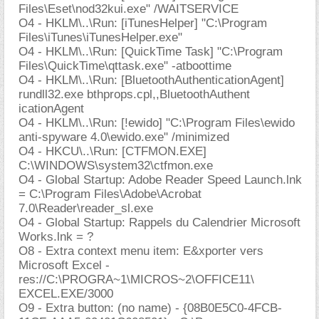
Files\Eset\nod32kui.exe" /WAITSERVICE
O4 - HKLM\..\Run: [iTunesHelper] "C:\Program
Files\iTunes\iTunesHelper.exe"
O4 - HKLM\..\Run: [QuickTime Task] "C:\Program
Files\QuickTime\qttask.exe" -atboottime
O4 - HKLM\..\Run: [BluetoothAuthenticationAgent]
rundll32.exe bthprops.cpl,,BluetoothAuthent
icationAgent
O4 - HKLM\..\Run: [!ewido] "C:\Program Files\ewido
anti-spyware 4.0\ewido.exe" /minimized
O4 - HKCU\..\Run: [CTFMON.EXE]
C:\WINDOWS\system32\ctfmon.exe
O4 - Global Startup: Adobe Reader Speed Launch.lnk
= C:\Program Files\Adobe\Acrobat
7.0\Reader\reader_sl.exe
O4 - Global Startup: Rappels du Calendrier Microsoft
Works.lnk = ?
O8 - Extra context menu item: E&xporter vers
Microsoft Excel -
res://C:\PROGRA~1\MICROS~2\OFFICE11\
EXCEL.EXE/3000
O9 - Extra button: (no name) - {08B0E5C0-4FCB-