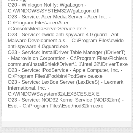
O20 - Winlogon Notify: WgaLogon -
C:\WINDOWS\SYSTEM32\WgaLogon.d ll
O23 - Service: Acer Media Server - Acer Inc. -
C:\Program Files\acer\Acer
eConsole\MediaServerService.ex e
O23 - Service: ewido anti-spyware 4.0 guard - Anti-
Malware Development a.s. - C:\Program Files\ewido
anti-spyware 4.0\guard.exe
O23 - Service: InstallDriver Table Manager (IDriverT)
- Macrovision Corporation - C:\Program Files\Fichiers
communs\InstallShield\Driver\1 1\Intel 32\IDriverT.exe
O23 - Service: iPodService - Apple Computer, Inc. -
C:\Program Files\iPod\bin\iPodService.exe
O23 - Service: LexBce Server (LexBceS) - Lexmark
International, Inc. -
C:\WINDOWS\system32\LEXBCES.EX E
O23 - Service: NOD32 Kernel Service (NOD32krn) -
Eset - C:\Program Files\Eset\nod32krn.exe