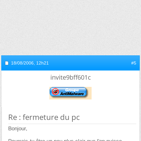
18/08/2006,
12h21
#5
invite9bff601c
Re : fermeture du pc
Bonjour,