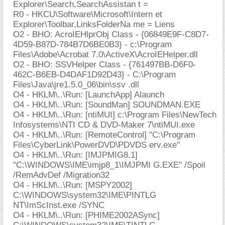
Explorer\Search,SearchAssistan t =
R0 - HKCU\Software\Microsoft\Intern et
Explorer\Toolbar,LinksFolderNa me = Liens
O2 - BHO: AcroIEHlprObj Class - {06849E9F-C8D7-
4D59-B87D-784B7D6BE0B3} - c:\Program
Files\Adobe\Acrobat 7.0\ActiveX\AcroIEHelper.dll
O2 - BHO: SSVHelper Class - {761497BB-D6F0-
462C-B6EB-D4DAF1D92D43} - C:\Program
Files\Java\jre1.5.0_06\bin\ssv .dll
O4 - HKLM\..\Run: [LaunchApp] Alaunch
O4 - HKLM\..\Run: [SoundMan] SOUNDMAN.EXE
O4 - HKLM\..\Run: [ntiMUI] c:\Program Files\NewTech
Infosystems\NTI CD & DVD-Maker 7\ntiMUI.exe
O4 - HKLM\..\Run: [RemoteControl] "C:\Program
Files\CyberLink\PowerDVD\PDVDS erv.exe"
O4 - HKLM\..\Run: [IMJPMIG8.1]
"C:\WINDOWS\IME\imjp8_1\IMJPMI G.EXE" /Spoil
/RemAdvDef /Migration32
O4 - HKLM\..\Run: [MSPY2002]
C:\WINDOWS\system32\IME\PINTLG
NT\ImScInst.exe /SYNC
O4 - HKLM\..\Run: [PHIME2002ASync]