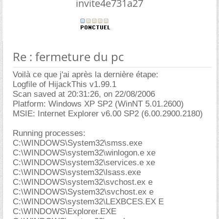
invite4e731a27
Re : fermeture du pc
Voilà ce que j'ai après la dernière étape:
Logfile of HijackThis v1.99.1
Scan saved at 20:31:26, on 22/08/2006
Platform: Windows XP SP2 (WinNT 5.01.2600)
MSIE: Internet Explorer v6.00 SP2 (6.00.2900.2180)
Running processes:
C:\WINDOWS\System32\smss.exe
C:\WINDOWS\system32\winlogon.e xe
C:\WINDOWS\system32\services.e xe
C:\WINDOWS\system32\lsass.exe
C:\WINDOWS\system32\svchost.ex e
C:\WINDOWS\System32\svchost.ex e
C:\WINDOWS\system32\LEXBCES.EX E
C:\WINDOWS\Explorer.EXE