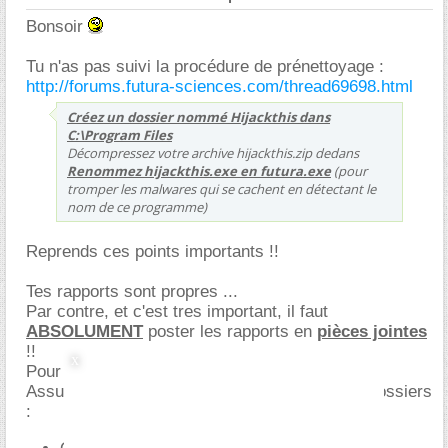
Bonsoir
Tu n'as pas suivi la procédure de prénettoyage :
http://forums.futura-sciences.com/thread69698.html
Créez un dossier nommé Hijackthis dans
C:\Program Files
Décompressez votre archive hijackthis.zip dedans
Renommez hijackthis.exe en futura.exe
(pour
tromper les malwares qui se cachent en détectant le
nom de ce programme)
Reprends ces points importants !!
Tes rapports sont propres ...
Par contre, et c'est tres important, il faut
ABSOLUMENT
poster les rapports en
pièces jointes
!!
Pour pouvoir renommer le fichier, fais ceci :
Assure toi d'avoir accès à tous les fichiers et dossiers
: