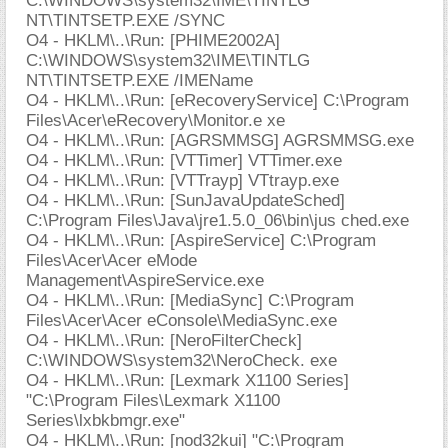
C:\WINDOWS\system32\IME\TINTLG
NT\TINTSETP.EXE /SYNC
O4 - HKLM\..\Run: [PHIME2002A]
C:\WINDOWS\system32\IME\TINTLG
NT\TINTSETP.EXE /IMEName
O4 - HKLM\..\Run: [eRecoveryService] C:\Program
Files\Acer\eRecovery\Monitor.e xe
O4 - HKLM\..\Run: [AGRSMMSG] AGRSMMSG.exe
O4 - HKLM\..\Run: [VTTimer] VTTimer.exe
O4 - HKLM\..\Run: [VTTrayp] VTtrayp.exe
O4 - HKLM\..\Run: [SunJavaUpdateSched]
C:\Program Files\Java\jre1.5.0_06\bin\jus ched.exe
O4 - HKLM\..\Run: [AspireService] C:\Program
Files\Acer\Acer eMode
Management\AspireService.exe
O4 - HKLM\..\Run: [MediaSync] C:\Program
Files\Acer\Acer eConsole\MediaSync.exe
O4 - HKLM\..\Run: [NeroFilterCheck]
C:\WINDOWS\system32\NeroCheck. exe
O4 - HKLM\..\Run: [Lexmark X1100 Series]
"C:\Program Files\Lexmark X1100
Series\lxbkbmgr.exe"
O4 - HKLM\..\Run: [nod32kui] "C:\Program