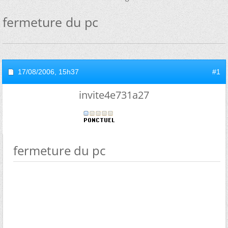
fermeture du pc
17/08/2006,
15h37
#1
invite4e731a27
fermeture du pc