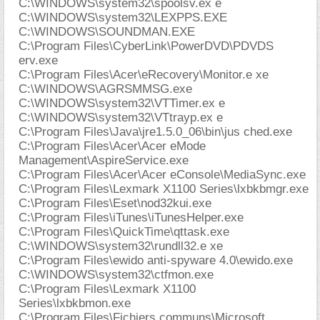
C:\WINDOWS\system32\spoolsv.ex e
C:\WINDOWS\system32\LEXPPS.EXE
C:\WINDOWS\SOUNDMAN.EXE
C:\Program Files\CyberLink\PowerDVD\PDVDS
erv.exe
C:\Program Files\Acer\eRecovery\Monitor.e xe
C:\WINDOWS\AGRSMMSG.exe
C:\WINDOWS\system32\VTTimer.ex e
C:\WINDOWS\system32\VTtrayp.ex e
C:\Program Files\Java\jre1.5.0_06\bin\jus ched.exe
C:\Program Files\Acer\Acer eMode
Management\AspireService.exe
C:\Program Files\Acer\Acer eConsole\MediaSync.exe
C:\Program Files\Lexmark X1100 Series\lxbkbmgr.exe
C:\Program Files\Eset\nod32kui.exe
C:\Program Files\iTunes\iTunesHelper.exe
C:\Program Files\QuickTime\qttask.exe
C:\WINDOWS\system32\rundll32.e xe
C:\Program Files\ewido anti-spyware 4.0\ewido.exe
C:\WINDOWS\system32\ctfmon.exe
C:\Program Files\Lexmark X1100
Series\lxbkbmon.exe
C:\Program Files\Fichiers communs\Microsoft