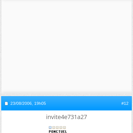
23/08/2006,
19h05
#12
invite4e731a27