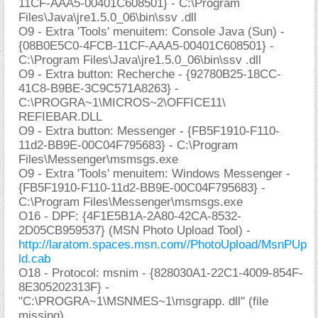
11CF-AAA5-00401C608501} - C:\Program
Files\Java\jre1.5.0_06\bin\ssv .dll
O9 - Extra 'Tools' menuitem: Console Java (Sun) -
{08B0E5C0-4FCB-11CF-AAA5-00401C608501} -
C:\Program Files\Java\jre1.5.0_06\bin\ssv .dll
O9 - Extra button: Recherche - {92780B25-18CC-
41C8-B9BE-3C9C571A8263} -
C:\PROGRA~1\MICROS~2\OFFICE11\
REFIEBAR.DLL
O9 - Extra button: Messenger - {FB5F1910-F110-
11d2-BB9E-00C04F795683} - C:\Program
Files\Messenger\msmsgs.exe
O9 - Extra 'Tools' menuitem: Windows Messenger -
{FB5F1910-F110-11d2-BB9E-00C04F795683} -
C:\Program Files\Messenger\msmsgs.exe
O16 - DPF: {4F1E5B1A-2A80-42CA-8532-
2D05CB959537} (MSN Photo Upload Tool) -
http://laratom.spaces.msn.com//PhotoUpload/MsnPUp
ld.cab
O18 - Protocol: msnim - {828030A1-22C1-4009-854F-
8E305202313F} -
"C:\PROGRA~1\MSNMES~1\msgrapp. dll" (file
missing)