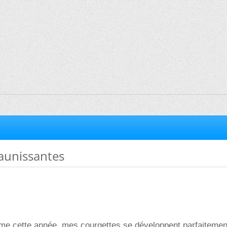
aunissantes
lème cette année, mes courgettes se développent parfaitemen