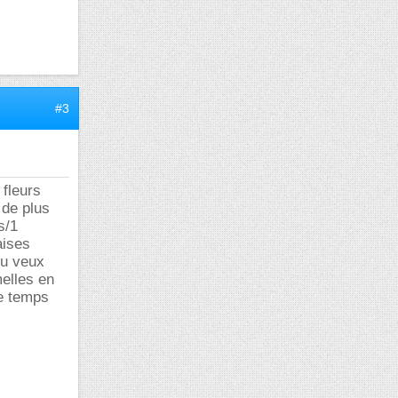
#3
 fleurs
 de plus
s/1
aises
tu veux
melles en
le temps