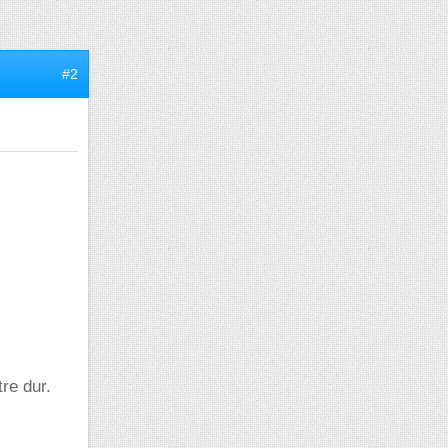
#2
tre dur.