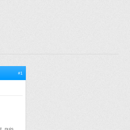
#1
t, puis