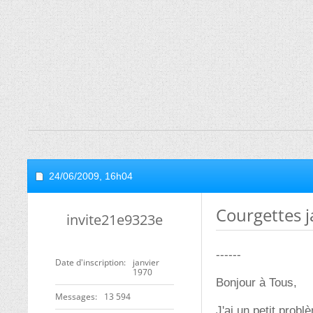
24/06/2009,
16h04
Courgettes j
invite21e9323e
------
Date d'inscription
janvier
1970
Bonjour à Tous,
Messages
13 594
J'ai un petit prob