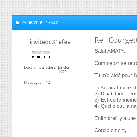
25/06/2009,
13h42
Re : Courget
invitedc31efee
Salut AMATY,
Comme on se retro
Date d'inscription
janvier
1970
Tu m'a aidé pour l'
Messages
42
1) Aurais-tu une p
2) D'habitude, réu
3) Est-ce le même 
4) Quelle est la na
Enfin bref, y'a une
Cordialement,