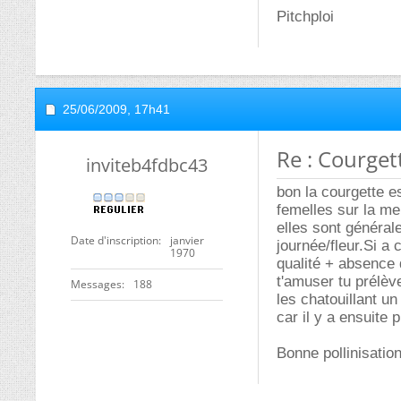
Pitchploi
25/06/2009,
17h41
Re : Courget
inviteb4fdbc43
bon la courgette e
femelles sur la m
elles sont général
Date d'inscription
janvier
journée/fleur.Si a
1970
qualité + absence 
t'amuser tu prélève
Messages
188
les chatouillant u
car il y a ensuite 
Bonne pollinisation