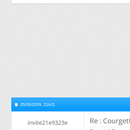
25/06/2009,
21h21
Re : Courget
invite21e9323e