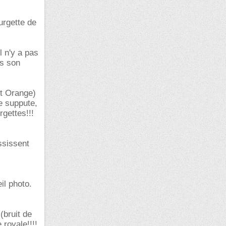
urgette de
l n'y a pas
as son
et Orange)
e suppute,
rgettes!!!
ssissent
il photo.
(bruit de
 royale!!!!