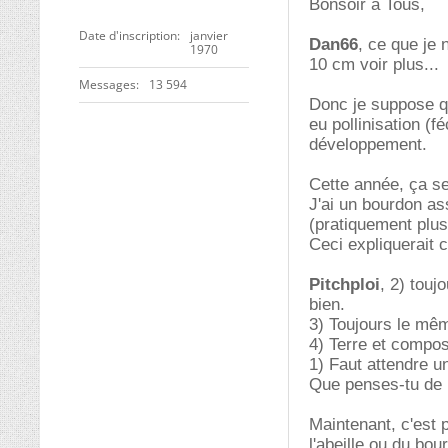
Bonsoir à Tous,
Date d'inscription
janvier
Dan66
, ce que je 
1970
10 cm voir plus...
Messages
13 594
Donc je suppose que
eu pollinisation (f
développement.
Cette année, ça ser
J'ai un bourdon as
(pratiquement plus 
Ceci expliquerait c
Pitchploi
, 2) touj
bien.
3) Toujours le mê
4) Terre et compos
1) Faut attendre u
Que penses-tu de 
Maintenant, c'est p
l'abeille ou du bour