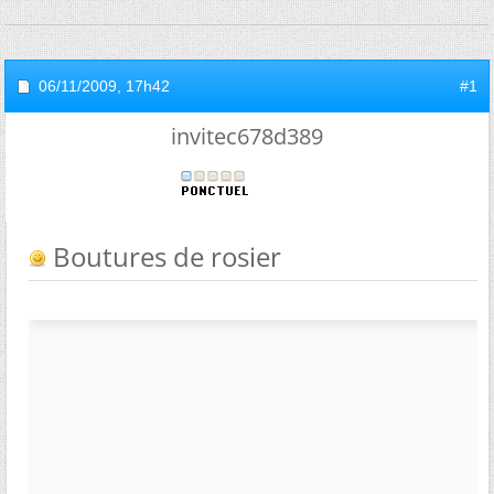
06/11/2009,
17h42
#1
invitec678d389
Boutures de rosier