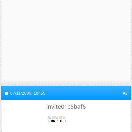
07/11/2009,
18h55
#2
invite01c5baf6