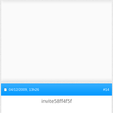
04/12/2009,
13h26
#14
invite58ff4f5f