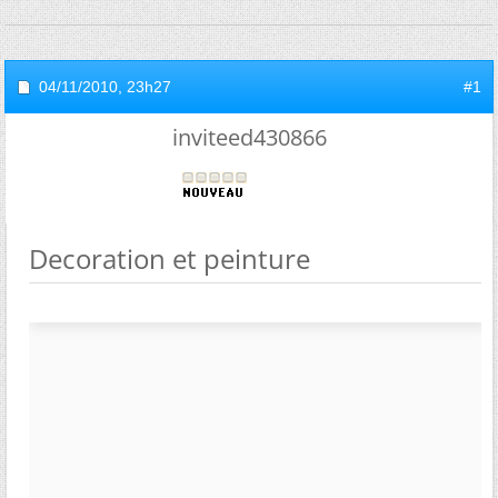
04/11/2010,
23h27
#1
inviteed430866
Decoration et peinture