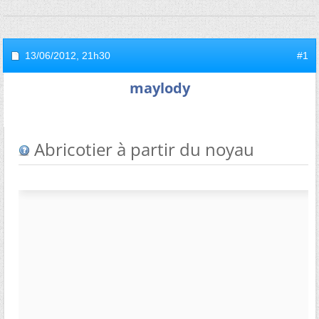
13/06/2012,
21h30
#1
maylody
Abricotier à partir du noyau