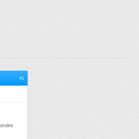
#1
oindre