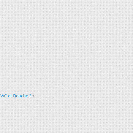
 WC et Douche ?
»