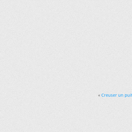
«
Creuser un puit