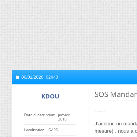
06/01/2020,
02h43
SOS Mandari
KDOU
------
Date d'inscription
janvier
2010
J'ai donc un mandar
Localisation
GARD
mesure) , nous a 