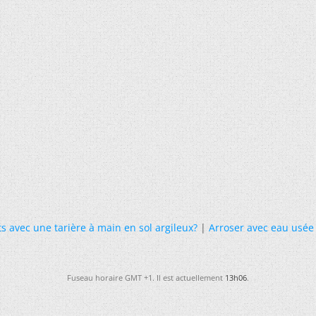
s avec une tarière à main en sol argileux?
|
Arroser avec eau usée
Fuseau horaire GMT +1. Il est actuellement
13h06
.