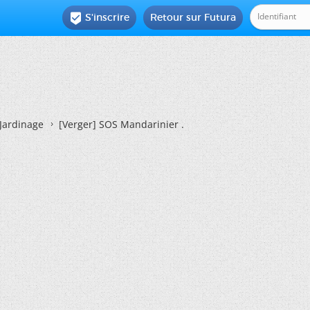
S'inscrire
Retour sur Futura

Jardinage
[Verger] SOS Mandarinier .