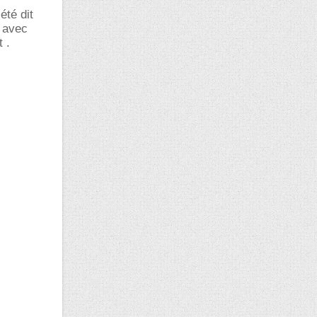
été dit
s avec
t .