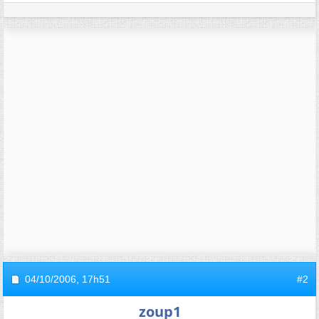
04/10/2006,
17h51
#2
zoup1