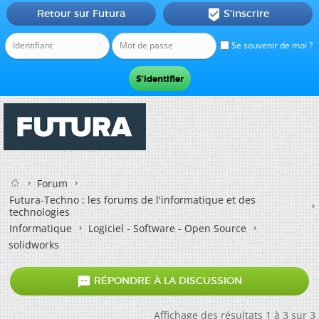
Retour sur Futura
S'inscrire

Se souvenir de moi ?
Forum
Futura-Techno : les forums de l'informatique et des
technologies
Informatique
Logiciel - Software - Open Source
solidworks

RÉPONDRE À LA DISCUSSION
Affichage des résultats 1 à 3 sur 3