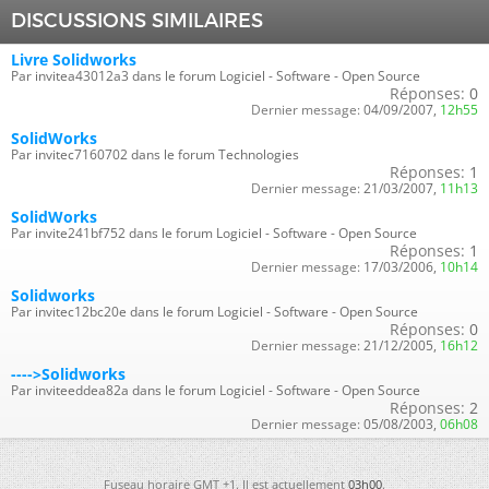
DISCUSSIONS SIMILAIRES
Livre Solidworks
Par invitea43012a3 dans le forum Logiciel - Software - Open Source
Réponses:
0
Dernier message:
04/09/2007,
12h55
SolidWorks
Par invitec7160702 dans le forum Technologies
Réponses:
1
Dernier message:
21/03/2007,
11h13
SolidWorks
Par invite241bf752 dans le forum Logiciel - Software - Open Source
Réponses:
1
Dernier message:
17/03/2006,
10h14
Solidworks
Par invitec12bc20e dans le forum Logiciel - Software - Open Source
Réponses:
0
Dernier message:
21/12/2005,
16h12
---->Solidworks
Par inviteeddea82a dans le forum Logiciel - Software - Open Source
Réponses:
2
Dernier message:
05/08/2003,
06h08
Fuseau horaire GMT +1. Il est actuellement
03h00
.