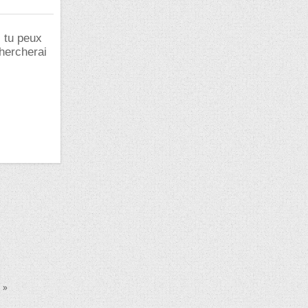
i tu peux
chercherai
»