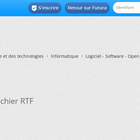
S'inscrire
Retour sur Futura

e et des technologies
Informatique
Logiciel - Software - Ope
ichier RTF