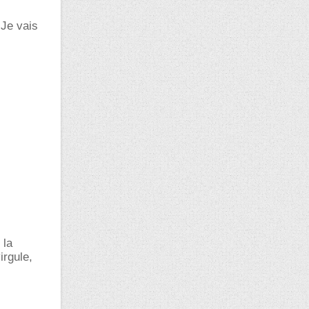
 Je vais
 la
irgule,