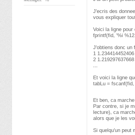
J'ecris des donnees
vous expliquer tou
Voici la ligne pour 
fprintf(fid, '%i %12.
J'obtiens donc un 
1 1.234414452406
2 1.219297637668
...
Et voici la ligne que
tabLu = fscanf(fid,
Et ben, ca marche
Par contre, si je
lecture), ca march
alors que je les vo
Si quelqu'un peut 