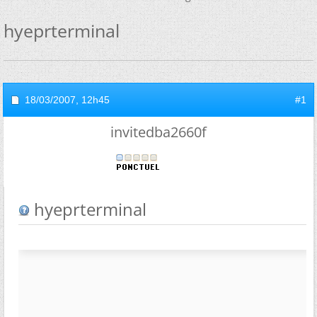
hyeprterminal
18/03/2007,
12h45
#1
invitedba2660f
hyeprterminal