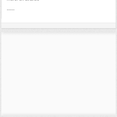
-----