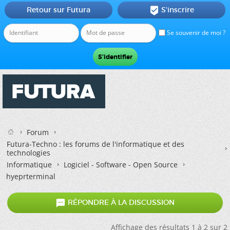
Retour sur Futura
S'inscrire

Se souvenir de moi ?
Forum
Futura-Techno : les forums de l'informatique et des
technologies
Informatique
Logiciel - Software - Open Source
hyeprterminal

RÉPONDRE À LA DISCUSSION
Affichage des résultats 1 à 2 sur 2