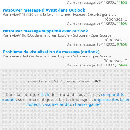
Dernier message:
09/11/2006,
11h53
retrouver message d'Avast dans Outlook
Par invite411fa120 dans le forum Internet - Réseau - Sécurité générale
Réponses:
0
Dernier message:
08/11/2006,
11h56
retrouver message supprimé avec outlook
Par invite619d756c dans le forum Logiciel - Software - Open Source
Réponses:
6
Dernier message:
18/11/2005,
07h58
Problème de visualisation de message (outlook)
Par inviteca3a856a dans le forum Logiciel - Software - Open Source
Réponses:
0
Dernier message:
13/11/2005,
15h44
Fuseau horaire GMT +1. Il est actuellement
08h21
.
Dans la rubrique
Tech
de Futura, découvrez nos
comparatifs
produits
sur l'informatique et les technologies :
imprimantes laser
couleur
,
casques audio
,
chaises gamer
...