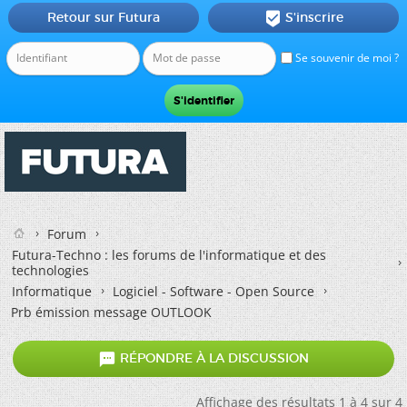
Retour sur Futura
S'inscrire

Se souvenir de moi ?
Forum
Futura-Techno : les forums de l'informatique et des
technologies
Informatique
Logiciel - Software - Open Source
Prb émission message OUTLOOK

RÉPONDRE À LA DISCUSSION
Affichage des résultats 1 à 4 sur 4