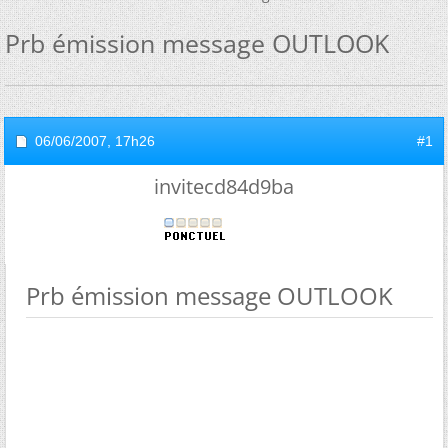
Prb émission message OUTLOOK
06/06/2007,
17h26
#1
invitecd84d9ba
Prb émission message OUTLOOK