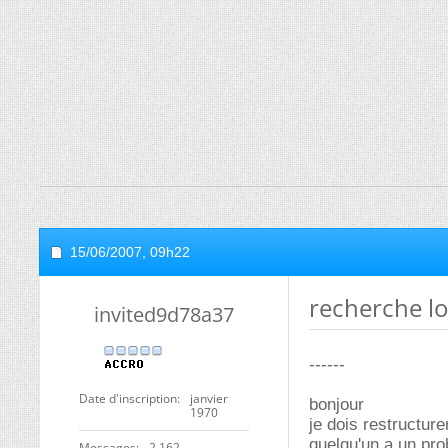
15/06/2007,
09h22
recherche lo
invited9d78a37
------
Date d'inscription
janvier
bonjour
1970
je dois restructur
quelqu'un a un pro
Messages
2 162