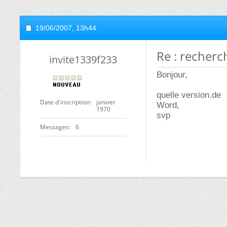
19/06/2007,
13h44
Re : recherc
invite1339f233
Bonjour,
quelle version.de
Date d'inscription
janvier
Word,
1970
svp
Messages
6