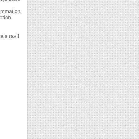
rammation,
ation
ais ravi!