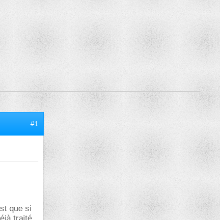
#1
st que si
jà traité