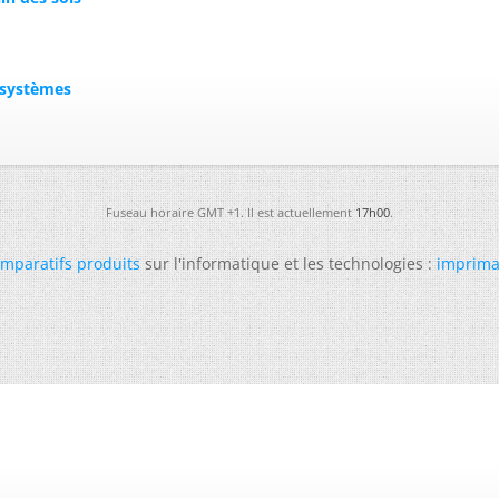
osystèmes
Fuseau horaire GMT +1. Il est actuellement
17h00
.
mparatifs produits
sur l'informatique et les technologies :
imprima