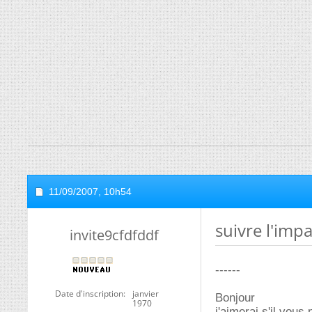
11/09/2007,
10h54
suivre l'impa
invite9cfdfddf
------
Date d'inscription
janvier
Bonjour
1970
j'aimerai s'il vous 