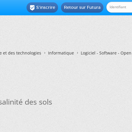
S'inscrire
Retour sur Futura

e et des technologies
Informatique
Logiciel - Software - Ope
salinité des sols