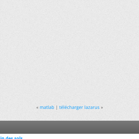
«
matlab
|
télécharger lazarus
»
lin des sols