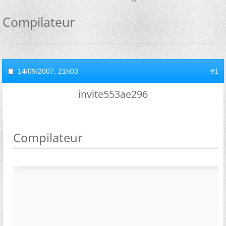
Compilateur
14/09/2007,
21h03
#1
invite553ae296
Compilateur