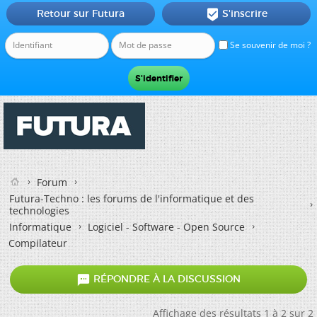
Retour sur Futura
S'inscrire

Se souvenir de moi ?
Forum
Futura-Techno : les forums de l'informatique et des
technologies
Informatique
Logiciel - Software - Open Source
Compilateur

RÉPONDRE À LA DISCUSSION
Affichage des résultats 1 à 2 sur 2