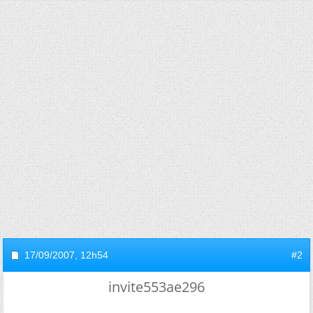
17/09/2007,
12h54
#2
invite553ae296