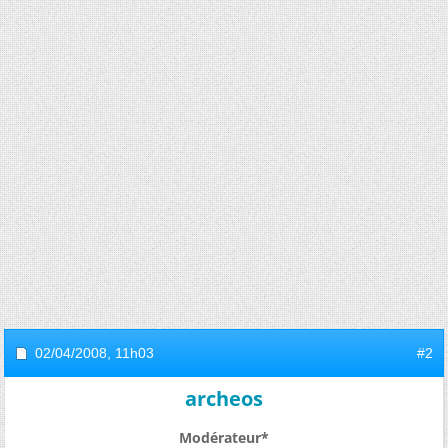
02/04/2008,
11h03
#2
archeos
Modérateur*