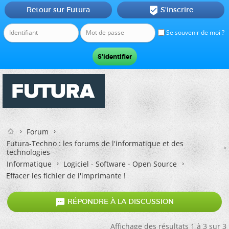
Retour sur Futura
S'inscrire

Se souvenir de moi ?
Forum
Futura-Techno : les forums de l'informatique et des
technologies
Informatique
Logiciel - Software - Open Source
Effacer les fichier de l'imprimante !

RÉPONDRE À LA DISCUSSION
Affichage des résultats 1 à 3 sur 3