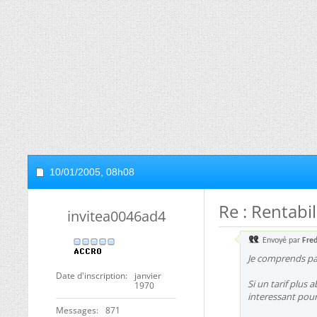
10/01/2005,
08h08
Re : Rentabili
invitea0046ad4
Envoyé par
Fre
Je comprends pas 
Date d'inscription
janvier
Si un tarif plus 
1970
interessant pour
Messages
871