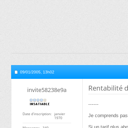
09/01/2005,
13h02
Rentabilité d
invite58238e9a
------
Date d'inscription
janvier
Je comprends pas t
1970
Si un tarif plus ab
Messages
340