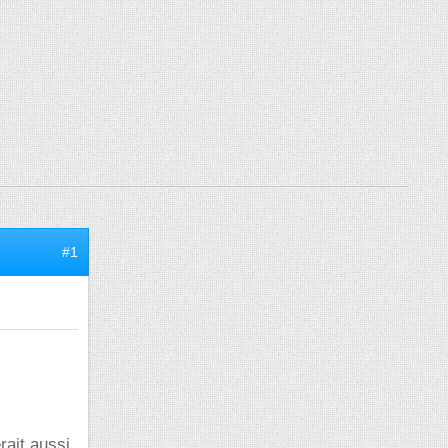
#1
rait aussi