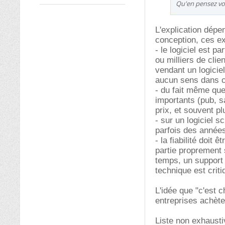
Qu'en pensez v
L'explication dépen
conception, ces ex
- le logiciel est p
ou milliers de cli
vendant un logiciel
aucun sens dans c
- du fait même que
importants (pub, s
prix, et souvent pl
- sur un logiciel s
parfois des années
- la fiabilité doit 
partie proprement s
temps, un support 
technique est criti
L'idée que "c'est 
entreprises achètent
Liste non exhausti