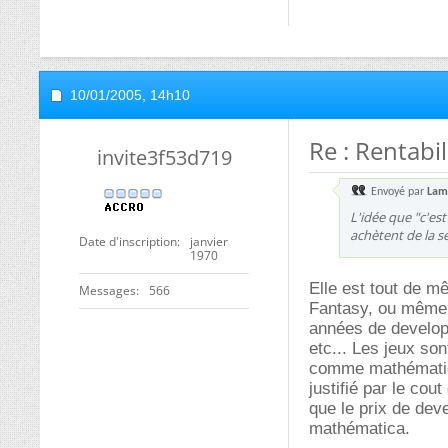
10/01/2005,
14h10
Re : Rentabili
invite3f53d719
Envoyé par
Lam
L'idée que "c'es
achètent de la séc
Date d'inscription
janvier
1970
Elle est tout de 
Messages
566
Fantasy, ou même
années de develop
etc... Les jeux so
comme mathématica
justifié par le co
que le prix de dev
mathématica.