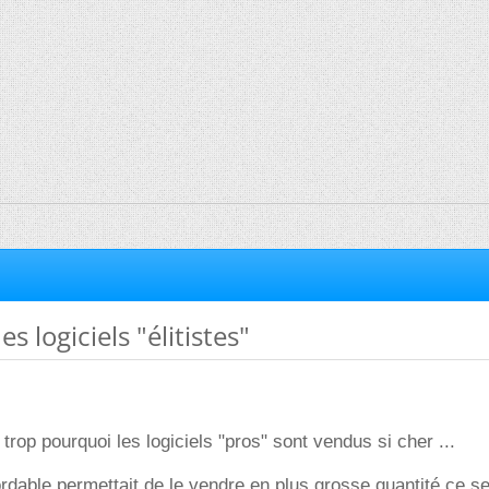
es logiciels "élitistes"
rop pourquoi les logiciels "pros" sont vendus si cher ...
ordable permettait de le vendre en plus grosse quantité ce se