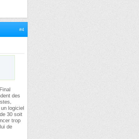
#4
Final
dent des
stes,
un logiciel
de 30 soit
ncer trop
lui de