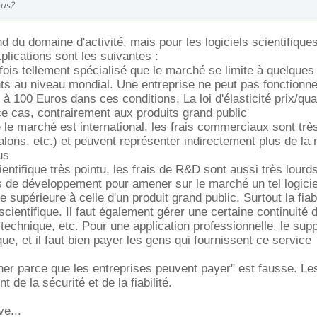
ous?
d du domaine d'activité, mais pour les logiciels scientifique
plications sont les suivantes :
arfois tellement spécialisé que le marché se limite à quelque
ents au niveau mondial. Une entreprise ne peut pas fonctionn
 à 100 Euros dans ces conditions. La loi d'élasticité prix/qua
e cas, contrairement aux produits grand public
 le marché est international, les frais commerciaux sont trè
alons, etc.) et peuvent représenter indirectement plus de la 
us
cientifique très pointu, les frais de R&D sont aussi très lourds.
 de développement pour amener sur le marché un tel logicie
être supérieure à celle d'un produit grand public. Surtout la fiabi
cientifique. Il faut également gérer une certaine continuité 
technique, etc. Pour une application professionnelle, le supp
que, et il faut bien payer les gens qui fournissent ce service
cher parce que les entreprises peuvent payer" est fausse. Le
 de la sécurité et de la fiabilité.
ve...