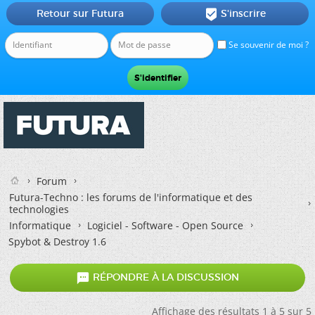
Retour sur Futura
S'inscrire

Se souvenir de moi ?
Forum
Futura-Techno : les forums de l'informatique et des
technologies
Informatique
Logiciel - Software - Open Source
Spybot & Destroy 1.6

RÉPONDRE À LA DISCUSSION
Affichage des résultats 1 à 5 sur 5