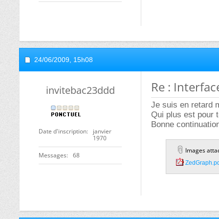
24/06/2009,
15h08
Re : Interfa
invitebac23ddd
Je suis en retard 
Qui plus est pour t
Bonne continuatio
Date d'inscription
janvier
1970
Images atta
Messages
68
ZedGraph.pd