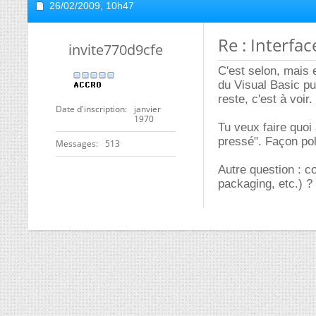
26/02/2009,
10h47
Re : Interfa
invite770d9cfe
C'est selon, mais 
du Visual Basic pu
reste, c'est à voir.
Date d'inscription
janvier
1970
Tu veux faire quoi
pressé". Façon pol
Messages
513
Autre question : c
packaging, etc.) ?