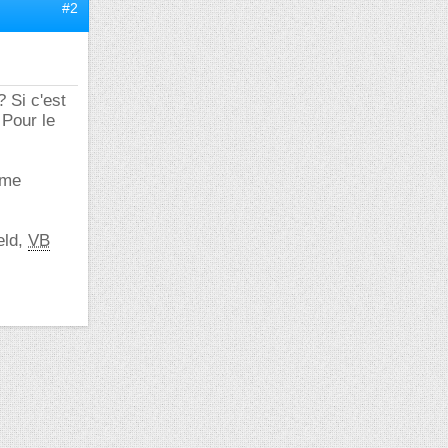
#2
 Si c'est
 Pour le
mme
eld,
VB