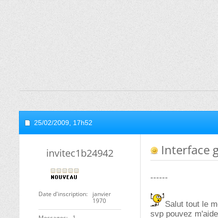
25/02/2009,
17h52
Interface 
invitec1b24942
------
Date d'inscription
janvier
1970
Salut tout le 
svp pouvez m'aider
Messages
1