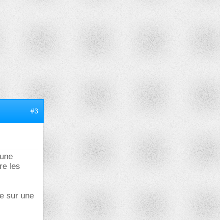
#3
'une
re les
te sur une