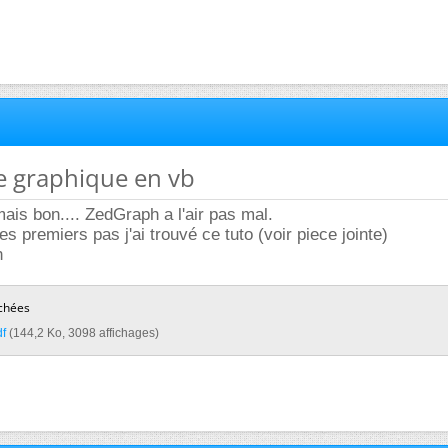
ce graphique en vb
mais bon.... ZedGraph a l'air pas mal.
es premiers pas j'ai trouvé ce tuto (voir piece jointe)
n
chées
f‎
(144,2 Ko, 3098 affichages)