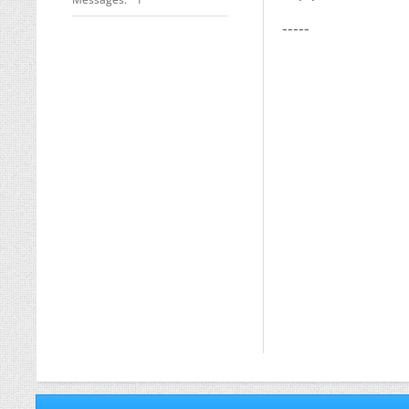
-----