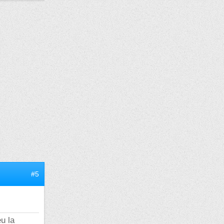
#5
eu la