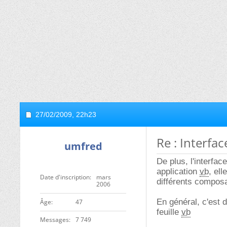
27/02/2009,
22h23
Re : Interfa
umfred
De plus, l'interfac
application
vb
, el
Date d'inscription
mars
différents composa
2006
En général, c'est 
ge
47
feuille
vb
Messages
7 749