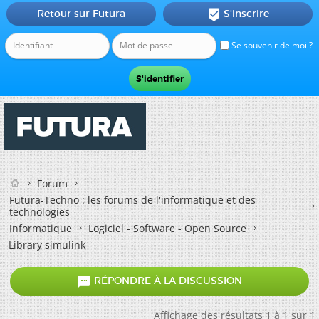
Retour sur Futura
S'inscrire

Se souvenir de moi ?
Forum
Futura-Techno : les forums de l'informatique et des
technologies
Informatique
Logiciel - Software - Open Source
Library simulink

RÉPONDRE À LA DISCUSSION
Affichage des résultats 1 à 1 sur 1