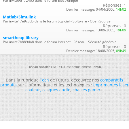
Par invite9d172405 dans le forum Électronique
Réponses:
1
Dernier message:
04/04/2006,
14h02
Matlab/Simulink
Par invite17e9c3d5 dans le forum Logiciel - Software - Open Source
Réponses:
0
Dernier message:
13/09/2005,
19h09
smartheap library
Par invite7b889da8 dans le forum Internet - Réseau - Sécurité générale
Réponses:
0
Dernier message:
18/08/2005,
09h49
Fuseau horaire GMT +1. Il est actuellement
15h08
.
Dans la rubrique
Tech
de Futura, découvrez nos
comparatifs
produits
sur l'informatique et les technologies :
imprimantes laser
couleur
,
casques audio
,
chaises gamer
...