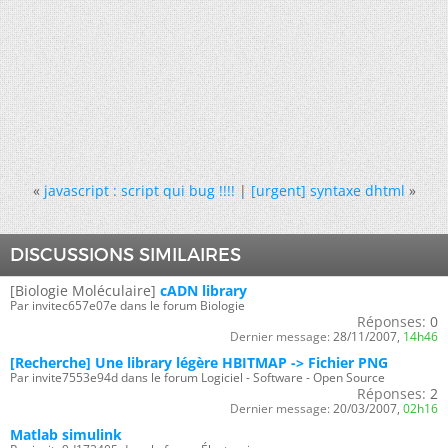
«
javascript : script qui bug !!!!
|
[urgent] syntaxe dhtml
»
DISCUSSIONS SIMILAIRES
[Biologie Moléculaire]
cADN library
Par invitec657e07e dans le forum Biologie
Réponses:
0
Dernier message:
28/11/2007,
14h46
[Recherche] Une library légère HBITMAP -> Fichier PNG
Par invite7553e94d dans le forum Logiciel - Software - Open Source
Réponses:
2
Dernier message:
20/03/2007,
02h16
Matlab simulink