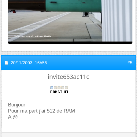
20/11/2003,
16h55
#5
invite653ac11c
Bonjour
Pour ma part j'ai 512 de RAM
A @