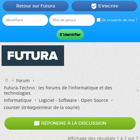
Retour sur Futura
S'inscrire

Se souvenir de moi ?
Forum
Futura-Techno : les forums de l'informatique et des
technologies
Informatique
Logiciel - Software - Open Source
counter strike(pointeur de la sourie)

RÉPONDRE À LA DISCUSSION
Affichage des résultats 1 à 7 sur 7