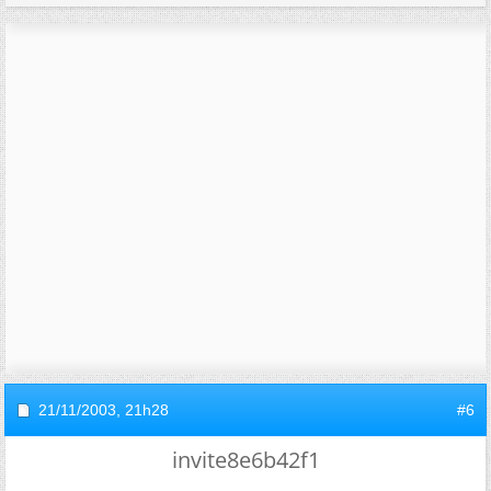
21/11/2003,
21h28
#6
invite8e6b42f1