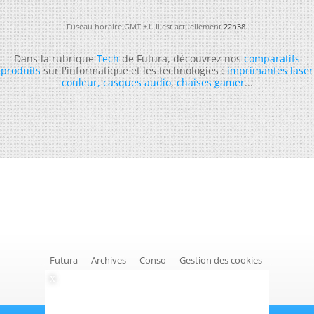
Fuseau horaire GMT +1. Il est actuellement
22h38
.
Dans la rubrique
Tech
de Futura, découvrez nos
comparatifs
produits
sur l'informatique et les technologies :
imprimantes laser
couleur
,
casques audio
,
chaises gamer
...
-
Futura
-
Archives
-
Conso
-
Gestion des cookies
-
Politique de confidentialité
-
Haut de page