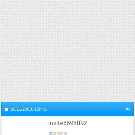
20/11/2003,
12h42
#4
invite8698ff92