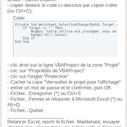
- copier dedans le code ci-dessous par copier-coller
(ou Ctrl+C):
Code:
Private Sub Worksheet_SelectionChange(ByVal Target As Ran
    If Target <> "" Then

        MsgBox "Cette cellule est protégée, vous ne pouv
        Range("A1").Select

    End If

End Sub
- clic droit sur la ligne VBAProject de la zone "Projet"
- clic sur "Propriétés de VBAProject"
- clic sur l'onglet "Protection"
- Cocher la case "Verrouiller le projet pour l'affichage"
- entrer un mot de passe et le confirmer, puis OK
- Fichier...Enregistrer (*) ou Ctrl+S
- Fichier...Fermer et retourner à Microsoft Excel (*) ou
Alt+Q
- Fichier...Quitter
______________________
Relancer Excel, ouvrir le fichier. Maintenant, essayer