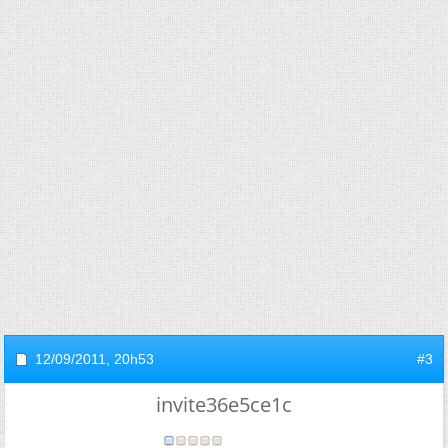
12/09/2011,
20h53
#3
invite36e5ce1c