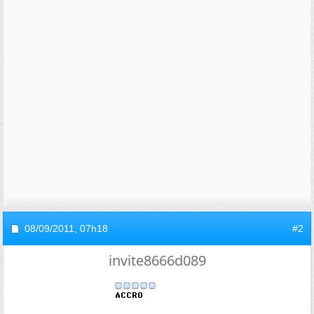
08/09/2011,
07h18
#2
invite8666d089