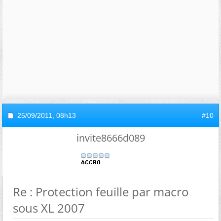
25/09/2011,
08h13
#10
invite8666d089
Re : Protection feuille par macro
sous XL 2007