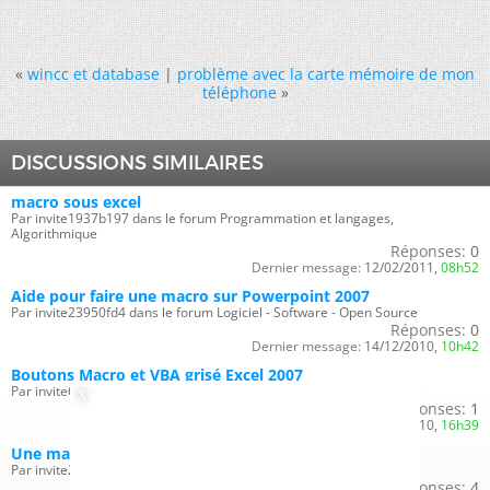
«
wincc et database
|
problème avec la carte mémoire de mon
téléphone
»
DISCUSSIONS SIMILAIRES
macro sous excel
Par invite1937b197 dans le forum Programmation et langages,
Algorithmique
Réponses:
0
Dernier message:
12/02/2011,
08h52
Aide pour faire une macro sur Powerpoint 2007
Par invite23950fd4 dans le forum Logiciel - Software - Open Source
Réponses:
0
Dernier message:
14/12/2010,
10h42
Boutons Macro et VBA grisé Excel 2007
Par invite66300359 dans le forum Logiciel - Software - Open Source
Réponses:
1
Dernier message:
09/08/2010,
16h39
Une macro me bogue une feuille Excel.
Par invite21ebfc9b dans le forum Logiciel - Software - Open Source
Réponses:
4