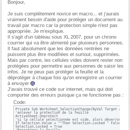
Bonjour,
Je suis complètement novice en macro... et j'aurais
vraiment besoin d'aide pour protéger un document au
travail par macro car la protection simple n'est pas
appropriée. Je m'explique.
Il s'agit d'un tableau sous XL 2007, pour un chrono
courrier qui va être alimenté par plusieurs personnes.
Il faut absolument que les données rentrées ne
puissent plus être modifiées et surtout, supprimées.
Mais par contre, les cellules vides doivent rester non
protégées pour permettre aux personnes de saisir les
infos. Je ne peux pas protéger la feuille et la
déprotéger à chaque fois qu'on enregistre un courrier
à envoyer
J'avais trouvé ce code sur internet, mais qui doit
comporter des erreurs puisque ça ne fonctionne pas :
Code:
Private Sub Worksheet_SelectionChange(ByVal Target As Ran
'enlever la protection de la feuille

ActiveSheet.Unprotect

'si la cellule selectionnée est vide, alors déverrouiller
If Selection.Value = ""Then Selection.Locked " False Else
Selection.Locked = True
