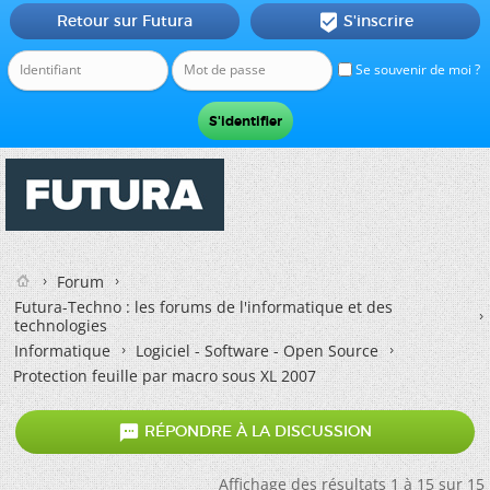
Retour sur Futura
S'inscrire

Se souvenir de moi ?
Forum
Futura-Techno : les forums de l'informatique et des
technologies
Informatique
Logiciel - Software - Open Source
Protection feuille par macro sous XL 2007

RÉPONDRE À LA DISCUSSION
Affichage des résultats 1 à 15 sur 15