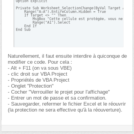
Option Explicit

Private Sub Worksheet_SelectionChange(ByVal Target As Ran
    Range("A:A").EntireColumn.Hidden = True

    If Target <> "" Then

        MsgBox "Cette cellule est protégée, vous ne pouv
        Range("A1").Select

    End If

End Sub
Naturellement, il faut ensuite interdire à quiconque de
modifier ce code. Pour cela :
- Alt + F11 (on va sous VBE)
- clic droit sur VBA Project
- Propriétés de VBA Project
- Onglet "Protection"
- Cocher "Verrouiller le projet pour l'affichage"
- Entrer un mot de passe et sa confirmation.
- Sauvegarder, refermer le fichier Excel et le réouvrir
(la protection ne sera effective qu'à la réouverture).