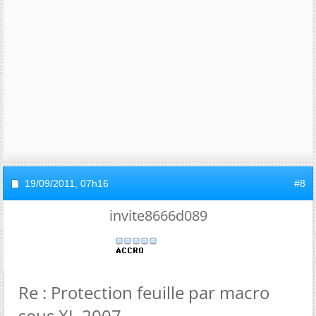
19/09/2011,
07h16
#8
invite8666d089
Re : Protection feuille par macro
sous XL 2007