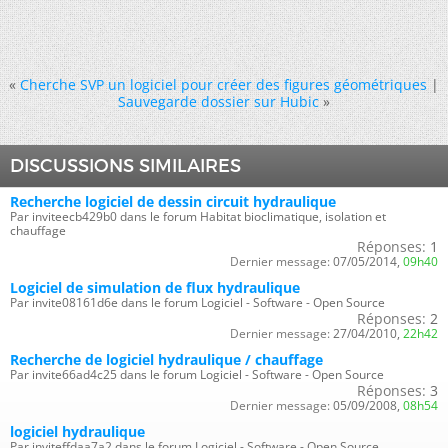
«
Cherche SVP un logiciel pour créer des figures géométriques
|
Sauvegarde dossier sur Hubic
»
DISCUSSIONS SIMILAIRES
Recherche logiciel de dessin circuit hydraulique
Par inviteecb429b0 dans le forum Habitat bioclimatique, isolation et
chauffage
Réponses:
1
Dernier message:
07/05/2014,
09h40
Logiciel de simulation de flux hydraulique
Par invite08161d6e dans le forum Logiciel - Software - Open Source
Réponses:
2
Dernier message:
27/04/2010,
22h42
Recherche de logiciel hydraulique / chauffage
Par invite66ad4c25 dans le forum Logiciel - Software - Open Source
Réponses:
3
Dernier message:
05/09/2008,
08h54
logiciel hydraulique
Par inviteffdaa7a2 dans le forum Logiciel - Software - Open Source