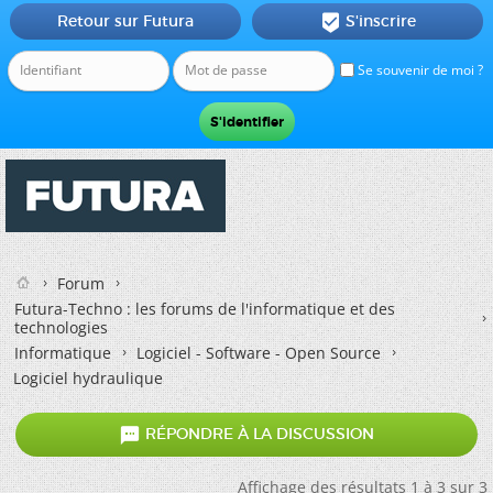
Retour sur Futura
S'inscrire

Se souvenir de moi ?
Forum
Futura-Techno : les forums de l'informatique et des
technologies
Informatique
Logiciel - Software - Open Source
Logiciel hydraulique

RÉPONDRE À LA DISCUSSION
Affichage des résultats 1 à 3 sur 3