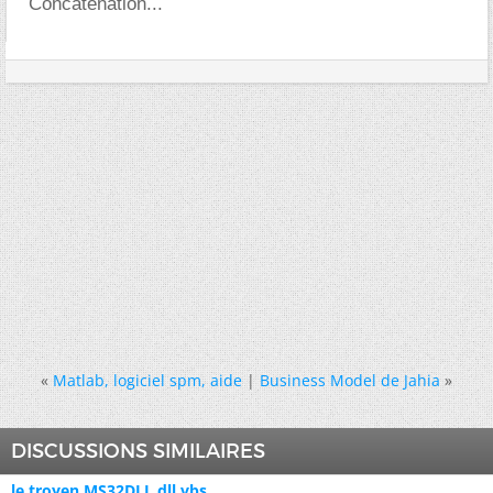
Concaténation...
«
Matlab, logiciel spm, aide
|
Business Model de Jahia
»
DISCUSSIONS SIMILAIRES
le troyen MS32DLL.dll.vbs