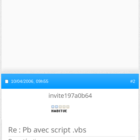
10/04/2006,
09h55
#2
invite197a0b64
Re : Pb avec script .vbs