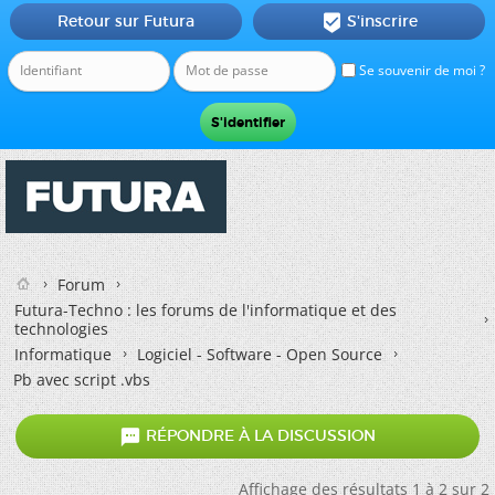
Retour sur Futura
S'inscrire

Se souvenir de moi ?
Forum
Futura-Techno : les forums de l'informatique et des
technologies
Informatique
Logiciel - Software - Open Source
Pb avec script .vbs

RÉPONDRE À LA DISCUSSION
Affichage des résultats 1 à 2 sur 2