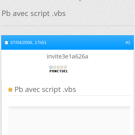
Pb avec script .vbs
07/04/2006,
17h51
#1
invite3e1a626a
Pb avec script .vbs