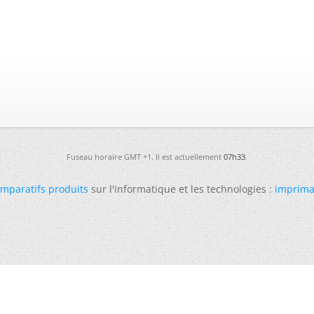
Fuseau horaire GMT +1. Il est actuellement
07h33
.
mparatifs produits
sur l'informatique et les technologies :
imprima