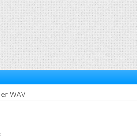
ier WAV
e