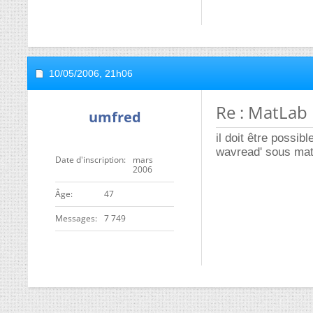
10/05/2006,
21h06
Re : MatLab
umfred
il doit être possib
wavread' sous matla
Date d'inscription
mars
2006
ge
47
Messages
7 749