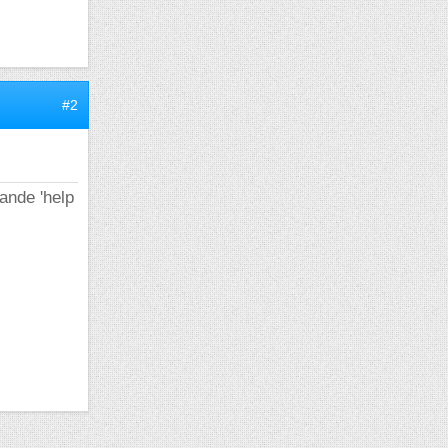
#2
mande 'help