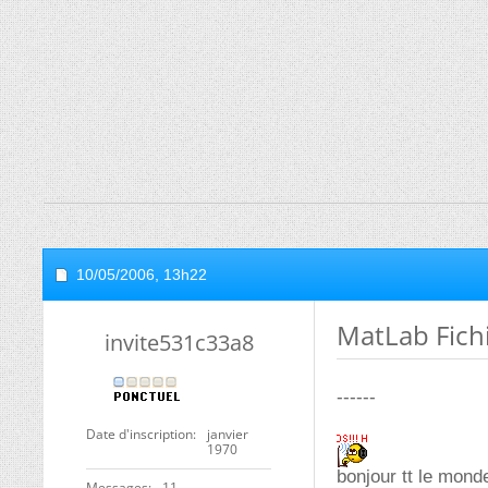
10/05/2006,
13h22
MatLab Fich
invite531c33a8
------
Date d'inscription
janvier
1970
bonjour tt le mond
Messages
11