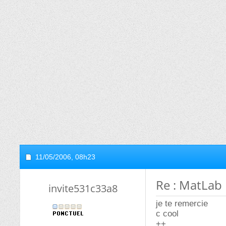
11/05/2006,
08h23
Re : MatLab
invite531c33a8
je te remercie
c cool
++