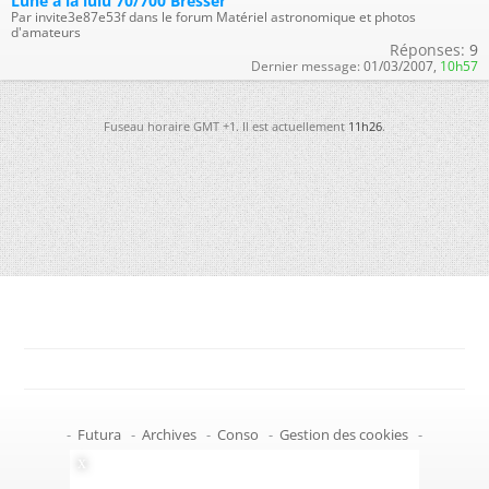
Lune à la lulu 70/700 Bresser
Par invite3e87e53f dans le forum Matériel astronomique et photos
d'amateurs
Réponses:
9
Dernier message:
01/03/2007,
10h57
Fuseau horaire GMT +1. Il est actuellement
11h26
.
-
Futura
-
Archives
-
Conso
-
Gestion des cookies
-
Politique de confidentialité
-
Haut de page