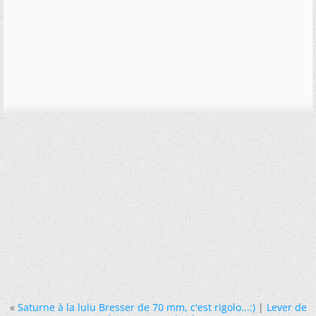
«
Saturne à la lulu Bresser de 70 mm, c'est rigolo...:)
|
Lever de