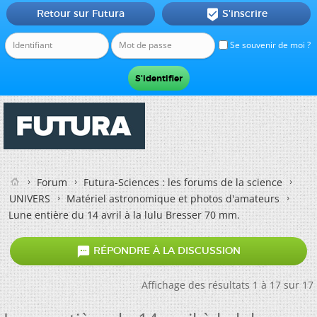
Retour sur Futura
S'inscrire

Se souvenir de moi ?
Forum
Futura-Sciences : les forums de la science
UNIVERS
Matériel astronomique et photos d'amateurs
Lune entière du 14 avril à la lulu Bresser 70 mm.

RÉPONDRE À LA DISCUSSION
Affichage des résultats 1 à 17 sur 17