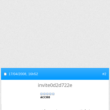
17/04/2008,
16h52
#2
invite0d2d722e