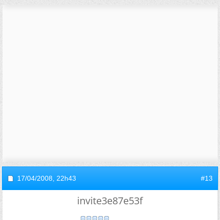
17/04/2008,
22h43
#13
invite3e87e53f