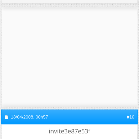
18/04/2008,
00h57
#16
invite3e87e53f