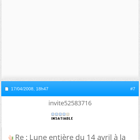
17/04/2008,
18h47
#7
invite52583716
Re : Lune entière du 14 avril à la