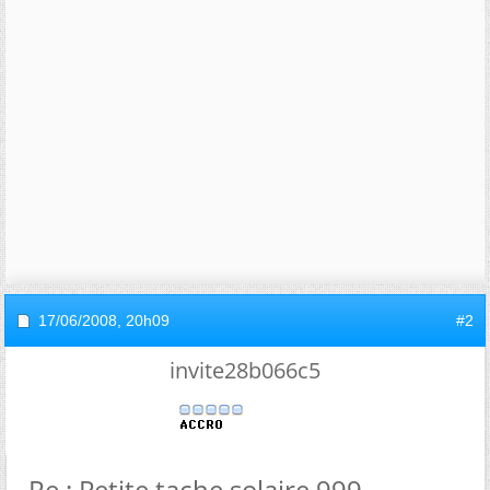
17/06/2008,
20h09
#2
invite28b066c5
Re : Petite tache solaire 999