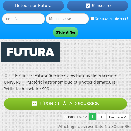
Retour sur Futura
S'inscrire

Se souvenir de moi ?
Forum
Futura-Sciences : les forums de la science
UNIVERS
Matériel astronomique et photos d'amateurs
Petite tache solaire 999

RÉPONDRE À LA DISCUSSION
Page 1 sur 2
1
Dernière
Affichage des résultats 1 à 30 sur 35