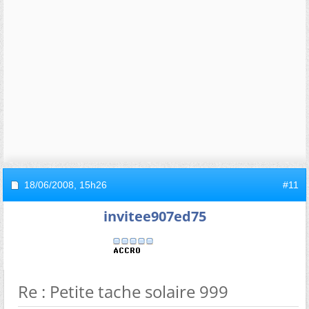
18/06/2008,
15h26
#11
invitee907ed75
Re : Petite tache solaire 999