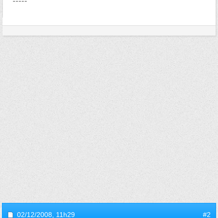
-----
02/12/2008,
11h29
#2