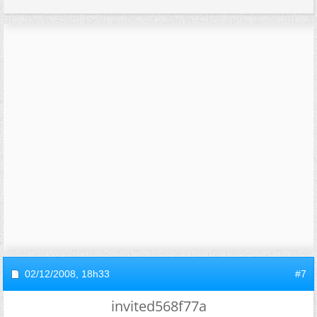
02/12/2008,
18h33
#7
invited568f77a