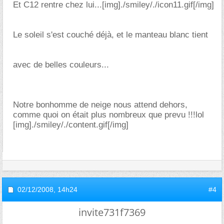
Et C12 rentre chez lui...[img]./smiley/./icon11.gif[/img]
Le soleil s'est couché déjà, et le manteau blanc tient
avec de belles couleurs...
Notre bonhomme de neige nous attend dehors,
comme quoi on était plus nombreux que prevu !!!lol
[img]./smiley/./content.gif[/img]
02/12/2008,
14h24
#4
invite731f7369