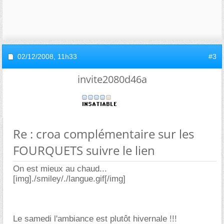
02/12/2008,
11h33
#3
invite2080d46a
Re : croa complémentaire sur les
FOURQUETS suivre le lien
On est mieux au chaud...
[img]./smiley/./langue.gif[/img]
Le samedi l'ambiance est plutôt hivernale !!!