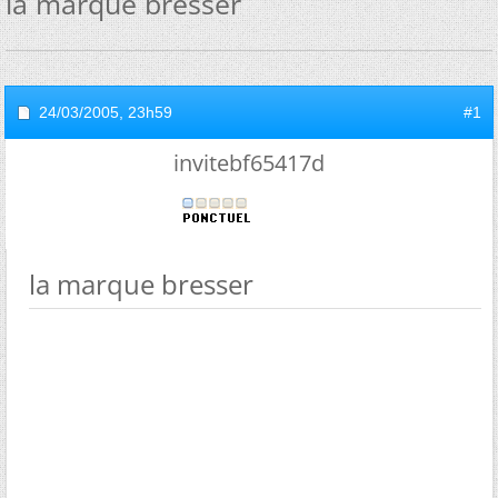
la marque bresser
24/03/2005,
23h59
#1
invitebf65417d
la marque bresser