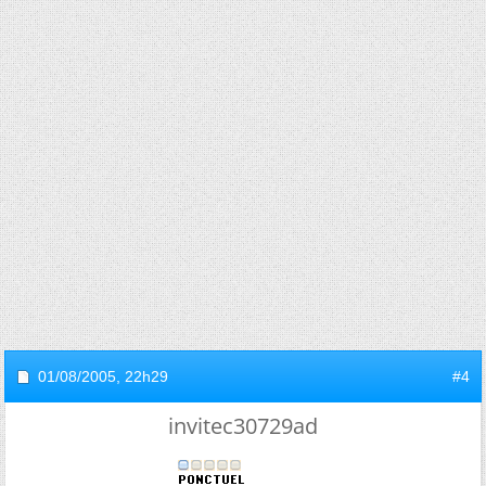
01/08/2005,
22h29
#4
invitec30729ad