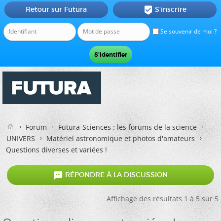
Retour sur Futura
S'inscrire

Se souvenir de moi ?
Forum
Futura-Sciences : les forums de la science
UNIVERS
Matériel astronomique et photos d'amateurs
Questions diverses et variées !

RÉPONDRE À LA DISCUSSION
Affichage des résultats 1 à 5 sur 5