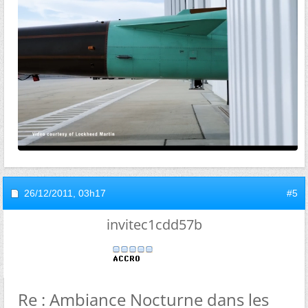
26/12/2011,
03h17
#5
invitec1cdd57b
Re : Ambiance Nocturne dans les