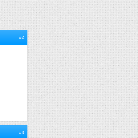
#2
#3