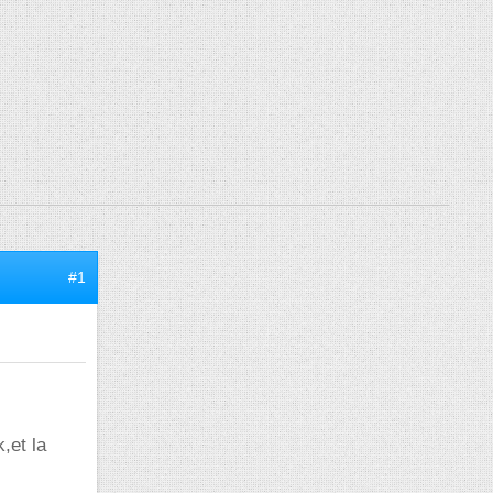
#1
,et la