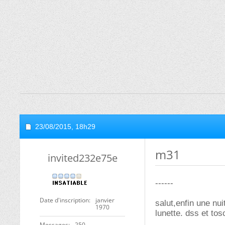
23/08/2015,
18h29
m31
invited232e75e
------
Date d'inscription
janvier
salut,enfin une nui
1970
lunette. dss et tos
Messages
250