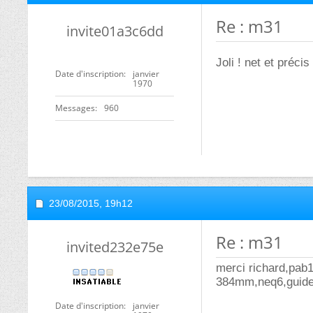
Re : m31
invite01a3c6dd
Joli ! net et précis
Date d'inscription
janvier
1970
Messages
960
23/08/2015,
19h12
Re : m31
invited232e75e
merci richard,pab1
384mm,neq6,guidem
Date d'inscription
janvier