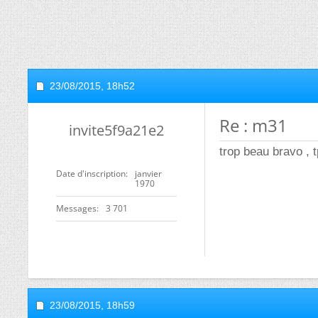
23/08/2015,
18h52
Re : m31
invite5f9a21e2
trop beau bravo , 
Date d'inscription
janvier
1970
Messages
3 701
23/08/2015,
18h59