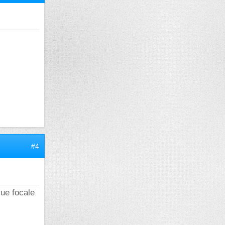
#4
vue focale