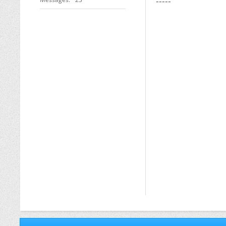
-----