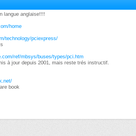
n langue anglaise!!!!
.com/home
om/technology/pciexpress/
ss
e.com/ref/mbsys/buses/types/pci.htm
mis à jour depuis 2001, mais reste trés instructif.
.net/
ware book