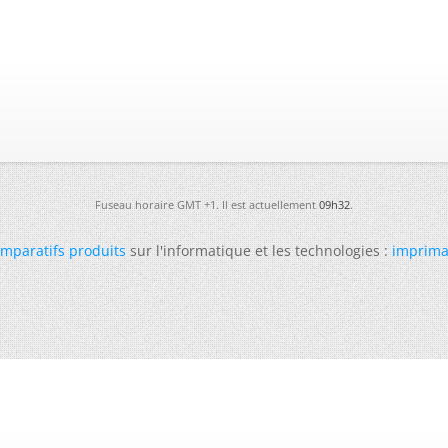
Fuseau horaire GMT +1. Il est actuellement
09h32
.
mparatifs produits
sur l'informatique et les technologies :
imprima