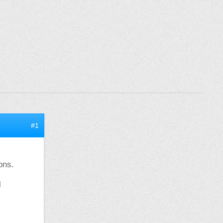
#1
ons.
l