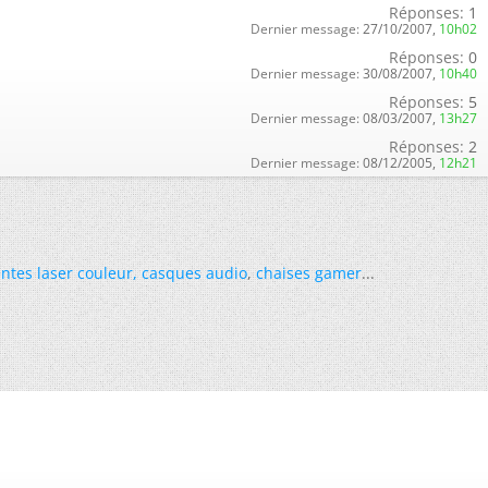
Réponses:
1
Dernier message:
27/10/2007,
10h02
Réponses:
0
Dernier message:
30/08/2007,
10h40
Réponses:
5
Dernier message:
08/03/2007,
13h27
Réponses:
2
Dernier message:
08/12/2005,
12h21
ntes laser couleur
,
casques audio
,
chaises gamer
...