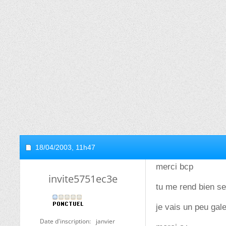
18/04/2003,
11h47
merci bcp
invite5751ec3e
tu me rend bien se
je vais un peu gal
Date d'inscription
janvier