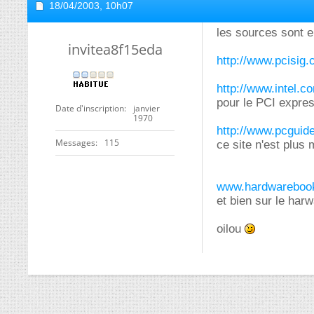
18/04/2003,
10h07
les sources sont e
invitea8f15eda
http://www.pcisig
http://www.intel.c
pour le PCI expre
Date d'inscription
janvier
1970
http://www.pcguid
Messages
115
ce site n'est plus 
www.hardwarebook
et bien sur le har
oilou