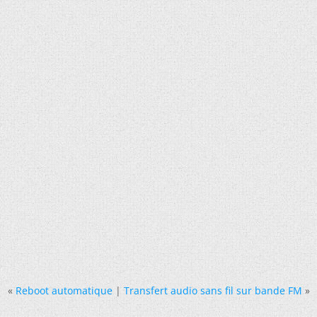
«
Reboot automatique
|
Transfert audio sans fil sur bande FM
»