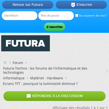
Retour sur Futura
S'inscrire

Se souvenir de moi ?
Forum
Futura-Techno : les forums de l'informatique et des
technologies
Informatique
Matériel - Hardware
Ecrans TFT : pourquoi la luminosité diminue ?

RÉPONDRE À LA DISCUSSION
Affichage des résultats 1 à 1 sur 1