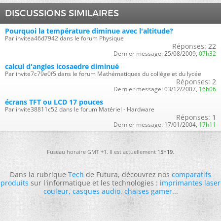
DISCUSSIONS SIMILAIRES
Pourquoi la température diminue avec l'altitude?
Par invitea46d7942 dans le forum Physique
Réponses:
22
Dernier message:
25/08/2009,
07h32
calcul d'angles icosaedre diminué
Par invite7c79e0f5 dans le forum Mathématiques du collège et du lycée
Réponses:
2
Dernier message:
03/12/2007,
16h06
écrans TFT ou LCD 17 pouces
Par invite38811c52 dans le forum Matériel - Hardware
Réponses:
1
Dernier message:
17/01/2004,
17h11
Fuseau horaire GMT +1. Il est actuellement
15h19
.
Dans la rubrique
Tech
de Futura, découvrez nos
comparatifs
produits
sur l'informatique et les technologies :
imprimantes laser
couleur
,
casques audio
,
chaises gamer
...